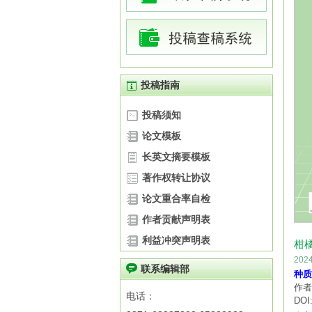
投稿指南
投稿须知
论文模板
长英文摘要模板
著作权转让协议
论文重合率自检
作者贡献声明表
利益冲突声明表
柑
20
联系编辑部
种质
作者
电话：
DOI: