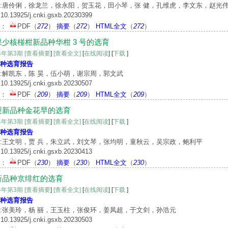
:唐伶俐，徐龙兰，徐永阳，贺玉花，田小琴，张 健，孔维虎，李文东，赵光
10.13925/j.cnki.gsxb.20230399
文：
PDF
（
272
）
摘要
（
272
）
HTML全文
（
272
）
果少核椪柑新品种华柑 3 号的选育
24年第3期
[查看摘要
]
[查看全文]
[
在线阅读
] [
下载
]
种选育报告
:解凯东，陈 昊，伍小萌，谢宗周，郭文武
10.13925/j.cnki.gsxb.20230507
文：
PDF
（
209
）
摘要
（
209
）
HTML全文
（
209
）
梨新品种金花早的选育
24年第3期
[查看摘要
]
[查看全文]
[
在线阅读
] [
下载
]
种选育报告
:王文明，贾 兵，朱立武，刘文琴，张均明，童秋云，吴宗政，鲍利平
10.13925/j.cnki.gsxb.20230413
文：
PDF
（
230
）
摘要
（
230
）
HTML全文
（
230
）
新品种京绯红的选育
24年第3期
[查看摘要
]
[查看全文]
[
在线阅读
] [
下载
]
种选育报告
:张美玲，杨 丽，王玉柱，张俊环，姜凤超，于文剑，孙浩元
10.13925/j.cnki.gsxb.20230503