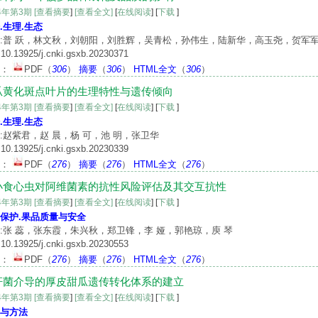
24年第3期
[查看摘要
]
[查看全文]
[
在线阅读
] [
下载
]
.生理.生态
:普 跃，林文秋，刘朝阳，刘胜辉，吴青松，孙伟生，陆新华，高玉尧，贺军
10.13925/j.cnki.gsxb.20230371
文：
PDF
（
306
）
摘要
（
306
）
HTML全文
（
306
）
瓜黄化斑点叶片的生理特性与遗传倾向
24年第3期
[查看摘要
]
[查看全文]
[
在线阅读
] [
下载
]
.生理.生态
:赵紫君，赵 晨，杨 可，池 明，张卫华
10.13925/j.cnki.gsxb.20230339
文：
PDF
（
276
）
摘要
（
276
）
HTML全文
（
276
）
小食心虫对阿维菌素的抗性风险评估及其交互抗性
24年第3期
[查看摘要
]
[查看全文]
[
在线阅读
] [
下载
]
保护.果品质量与安全
:张 蕊，张东霞，朱兴秋，郑卫锋，李 娅，郭艳琼，庾 琴
10.13925/j.cnki.gsxb.20230553
文：
PDF
（
276
）
摘要
（
276
）
HTML全文
（
276
）
杆菌介导的厚皮甜瓜遗传转化体系的建立
24年第3期
[查看摘要
]
[查看全文]
[
在线阅读
] [
下载
]
与方法