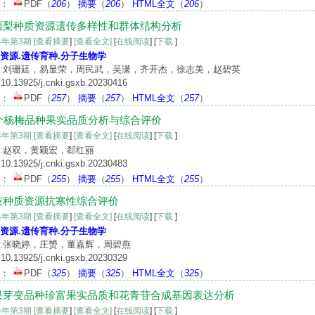
文：
PDF
（
206
）
摘要
（
206
）
HTML全文
（
206
）
西梨种质资源遗传多样性和群体结构分析
24年第3期
[查看摘要
]
[查看全文]
[
在线阅读
] [
下载
]
资源.遗传育种.分子生物学
:刘珊廷，易显荣，周民武，吴潇，齐开杰，徐志美，赵碧英
10.13925/j.cnki.gsxb.20230416
文：
PDF
（
257
）
摘要
（
257
）
HTML全文
（
257
）
0个杨梅品种果实品质分析与综合评价
24年第3期
[查看摘要
]
[查看全文]
[
在线阅读
] [
下载
]
:赵双，黄颖宏，郄红丽
10.13925/j.cnki.gsxb.20230483
文：
PDF
（
255
）
摘要
（
255
）
HTML全文
（
255
）
枝种质资源抗寒性综合评价
24年第3期
[查看摘要
]
[查看全文]
[
在线阅读
] [
下载
]
资源.遗传育种.分子生物学
:张晓婷，庄赟，董嘉辉，周碧燕
10.13925/j.cnki.gsxb.20230329
文：
PDF
（
325
）
摘要
（
325
）
HTML全文
（
325
）
果芽变品种珍富果实品质和花青苷合成基因表达分析
24年第3期
[查看摘要
]
[查看全文]
[
在线阅读
] [
下载
]