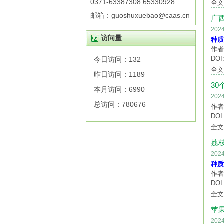
0371-63387308 65330928
全
邮箱：guoshuxuebao@caas.cn
广
20
访问量
种质
作者
DOI:
今日访问：
132
全
昨日访问：
1189
3
本月访问：
6990
20
总访问：
780676
作者
DOI:
全
荔
20
种质
作者
DOI:
全
苹
20