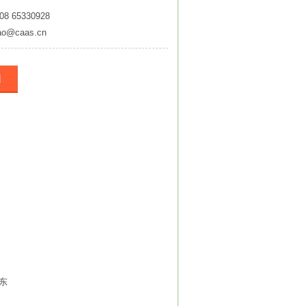
08 65330928
ao@caas.cn
东