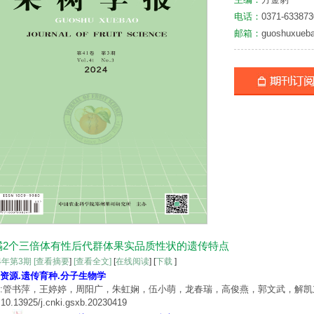
电话：
0371-633873
邮箱：
guoshuxueb
橘2个三倍体有性后代群体果实品质性状的遗传特点
24年第3期
[查看摘要
]
[查看全文]
[
在线阅读
] [
下载
]
资源.遗传育种.分子生物学
:管书萍，王婷婷，周阳广，朱虹娴，伍小萌，龙春瑞，高俊燕，郭文武，解凯
10.13925/j.cnki.gsxb.20230419