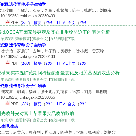
资源.遗传育种.分子生物学
:汪少丽，车晓志，石洁，陈敏，张紫然，陈平，张新忠，刘保友
10.13925/j.cnki.gsxb.20230499
文：
PDF
（
254
）
摘要
（
254
）
HTML全文
（
254
）
猴桃OSCA基因家族鉴定及其在非生物胁迫下的表达分析
24年第3期
[查看摘要
]
[查看全文]
[
在线阅读
] [
下载
]
资源.遗传育种.分子生物学
:徐子怡，罗晨宇，占坤，邱荣辉，黄春辉，徐小彪，贾东峰
10.13925/j.cnki.gsxb.20230433
文：
PDF
（
180
）
摘要
（
180
）
HTML全文
（
180
）
家柚果实常温贮藏期间柠檬酸含量变化及相关基因的表达分析
24年第3期
[查看摘要
]
[查看全文]
[
在线阅读
] [
下载
]
资源.遗传育种.分子生物学
:樊友富，胡威，杨莉，张王妮，刘德春，宋杰，刘勇，匡柳青
10.13925/j.cnki.gsxb.20230356
文：
PDF
（
201
）
摘要
（
201
）
HTML全文
（
201
）
同光质补光对富士苹果果实品质的影响
24年第3期
[查看摘要
]
[查看全文]
[
在线阅读
] [
下载
]
.生理.生态
:王竞，唐雪东，程存刚，周江涛，陈艳辉，李鑫，张艳珍，刘炳含