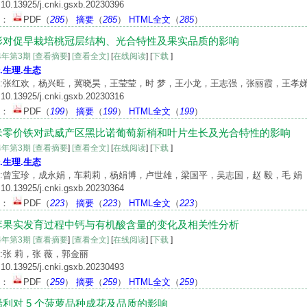
10.13925/j.cnki.gsxb.20230396
文：
PDF
（
285
）
摘要
（
285
）
HTML全文
（
285
）
形对促早栽培桃冠层结构、光合特性及果实品质的影响
24年第3期
[查看摘要
]
[查看全文]
[
在线阅读
] [
下载
]
.生理.生态
:张红欢，杨兴旺，冀晓昊，王莹莹，时 梦，王小龙，王志强，张丽霞，王孝
10.13925/j.cnki.gsxb.20230316
文：
PDF
（
199
）
摘要
（
199
）
HTML全文
（
199
）
米零价铁对武威产区黑比诺葡萄新梢和叶片生长及光合特性的影响
24年第3期
[查看摘要
]
[查看全文]
[
在线阅读
] [
下载
]
.生理.生态
:曾宝珍，成永娟，车莉莉，杨娟博，卢世雄，梁国平，吴志国，赵 毅，毛 娟
10.13925/j.cnki.gsxb.20230364
文：
PDF
（
223
）
摘要
（
223
）
HTML全文
（
223
）
李果实发育过程中钙与有机酸含量的变化及相关性分析
24年第3期
[查看摘要
]
[查看全文]
[
在线阅读
] [
下载
]
:张 莉，张 薇，郭金丽
10.13925/j.cnki.gsxb.20230493
文：
PDF
（
259
）
摘要
（
259
）
HTML全文
（
259
）
烯利对 5 个菠萝品种成花及品质的影响