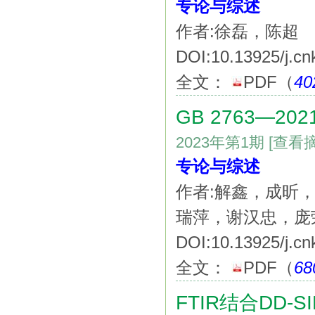
专论与综述
作者:徐磊，陈超
DOI:10.13925/j.cn
全文：
PDF
（
40
GB 2763—
2023年第1期
[查看
专论与综述
作者:解鑫，成昕
瑞萍，谢汉忠，庞
DOI:10.13925/j.cn
全文：
PDF
（
68
FTIR结合DD