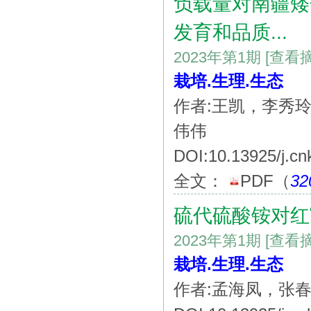
负载量对南疆矮
发育和品质...
2023年第1期
[查看
栽培.生理.生态
作者:王凯，李秀
伟伟
DOI:10.13925/j.cn
全文：
PDF
（
32
硫代硫酸铵对红
2023年第1期
[查看
栽培.生理.生态
作者:孟海凤，张