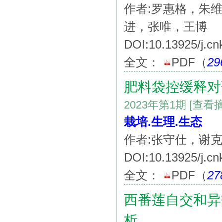
作者:罗惠格，朱
进，张唯，王博
DOI:10.13925/j.cn
全文：
PDF
（
29
肥料袋控缓释对
2023年第1期
[查看
栽培.生理.生态
作者:张守仕，谢
DOI:10.13925/j.cn
全文：
PDF
（
27
西番莲自交和异
析