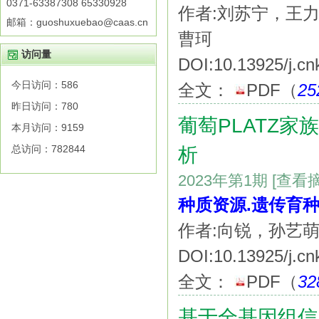
0371-63387308 65330928
作者:刘苏宁，王
邮箱：guoshuxuebao@caas.cn
曹珂
访问量
DOI:10.13925/j.cn
今日访问：
586
全文：
PDF
（
25
昨日访问：
780
葡萄PLATZ
本月访问：
9159
总访问：
782844
析
2023年第1期
[查看
种质资源.遗传育种
作者:向锐，孙艺
DOI:10.13925/j.cn
全文：
PDF
（
32
基于全基因组信