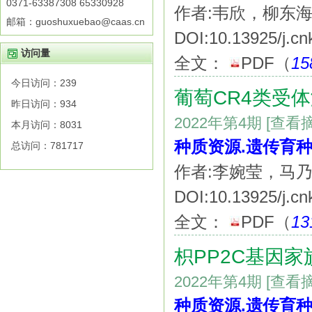
0371-63387308 65330928
作者:韦欣，柳东
邮箱：guoshuxuebao@caas.cn
DOI:10.13925/j.cn
访问量
全文：
PDF
（
15
今日访问：
239
葡萄CR4类受
昨日访问：
934
2022年第4期
[查看
本月访问：
8031
种质资源.遗传育种
总访问：
781717
作者:李婉莹，马
DOI:10.13925/j.cn
全文：
PDF
（
13
枳PP2C基因
2022年第4期
[查看
种质资源.遗传育种