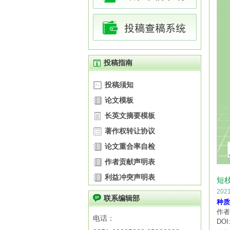
投稿指南
投稿须知
论文模板
长英文摘要模板
著作权转让协议
论文重合率自检
作者贡献声明表
利益冲突声明表
短
20
联系编辑部
种质
作者
电话：
DOI: