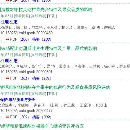
文：
PDF
（
160
）
摘要
（
160
）
同海拔对帕拉英达杧果光合特性及果实品质的影响
21年第5期
[查看摘要
] [
在线阅读
] [
下载
]
.生理.生态
:张翠仙，陈于福，尼章光，王永芬，柏天琦，张惠云，章 勇，解德宏
10.13925/j.cnki.gsxb.20200450
文：
PDF
（
108
）
摘要
（
108
）
同铵硝配比对甜瓜叶片生理特性及产量、品质的影响
21年第5期
[查看摘要
] [
在线阅读
] [
下载
]
.生理.生态
:康利允，李晓慧，高宁宁，梁 慎，常高正，李海伦，王慧颖，徐小利，赵卫
10.13925/j.cnki.gsxb.20200501
文：
PDF
（
181
）
摘要
（
181
）
唑醇和吡唑醚菌酯在苹果中的残留行为及膳食暴露风险评估
21年第5期
[查看摘要
] [
在线阅读
] [
下载
]
保护.果品质量与安全
:梁亚杰 ，李晓梅 ，许春琦 ，杜 颖 ，孙玉龙 ，王金玲 ，纪明山
10.13925/j.cnki.gsxb.20200477
文：
PDF
（
309
）
摘要
（
309
）
唑螨腈和腈吡螨酯对柑橘全爪螨的亚致死效应