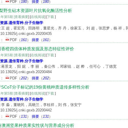
文：
PDF
（
180
）
摘要
（
180
）
种梨野生砧木资源叶片抗氧化酶活性分析
21年第5期
[查看摘要
] [
在线阅读
] [
下载
]
资源.遗传育种.分子生物学
:王 超，霍宏亮，田路明，董星光，齐 丹，徐家玉， 刘 超，张思梦，杨 祥，
10.13925/j.cnki.gsxb.20200435
文：
PDF
（
161
）
摘要
（
161
）
州香橙四倍体种质发掘及形态特征性评价
21年第5期
[查看摘要
] [
在线阅读
] [
下载
]
资源.遗传育种.分子生物学
:蒋景龙 ，阳 妮 ，李 丽 ，秦公伟 ，邓家锐 ，赵 桦 ，任可心 ，丁德宽
10.13925/j.cnki.gsxb.20200484
文：
PDF
（
202
）
摘要
（
202
）
于SCoT分子标记的19份黄桃种质遗传多样性分析
21年第5期
[查看摘要
] [
在线阅读
] [
下载
]
资源.遗传育种.分子生物学
:李 淼，董晓民，高晓兰，李桂祥，刘 伟，张安宁
10.13925/j.cnki.gsxb.20200442
文：
PDF
（
131
）
摘要
（
131
）
0份澳洲坚果种质果实性状与营养成分分析