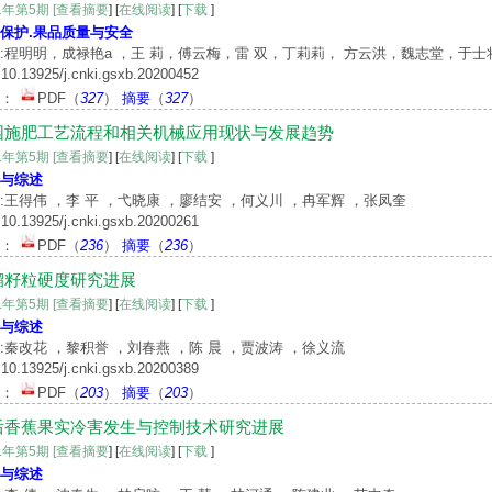
21年第5期
[查看摘要
] [
在线阅读
] [
下载
]
保护.果品质量与安全
:程明明，成禄艳a ，王 莉，傅云梅，雷 双，丁莉莉， 方云洪，魏志堂，于士
10.13925/j.cnki.gsxb.20200452
文：
PDF
（
327
）
摘要
（
327
）
园施肥工艺流程和相关机械应用现状与发展趋势
21年第5期
[查看摘要
] [
在线阅读
] [
下载
]
与综述
:王得伟 ，李 平 ，弋晓康 ，廖结安 ，何义川 ，冉军辉 ，张凤奎
10.13925/j.cnki.gsxb.20200261
文：
PDF
（
236
）
摘要
（
236
）
榴籽粒硬度研究进展
21年第5期
[查看摘要
] [
在线阅读
] [
下载
]
与综述
:秦改花 ，黎积誉 ，刘春燕 ，陈 晨 ，贾波涛 ，徐义流
10.13925/j.cnki.gsxb.20200389
文：
PDF
（
203
）
摘要
（
203
）
后香蕉果实冷害发生与控制技术研究进展
21年第5期
[查看摘要
] [
在线阅读
] [
下载
]
与综述