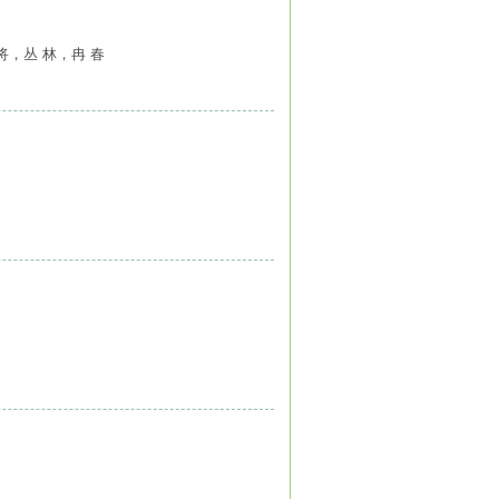
将，丛 林，冉 春