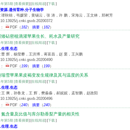
21年第5期
[查看摘要
] [
在线阅读
] [
下载
]
资源.遗传育种.分子生物学
:谭秋锦，韦媛荣，黄锡云，张 涛，许 鹏，宋海云，王文林，郑树芳
10.13925/j.cnki.gsxb.20200372
文：
PDF
（
182
）
摘要
（
182
）
疆矮砧密植滴灌苹果生长、耗水及产量研究
21年第5期
[查看摘要
] [
在线阅读
] [
下载
]
.生理.生态
:曹 辉，杨莹攀，王洪博，蒋富昌，赵 栗，王兴鹏
10.13925/j.cnki.gsxb.20200490
文：
PDF
（
199
）
摘要
（
199
）
袋瑞雪苹果果皮褐变发生规律及其与温度的关系
21年第5期
[查看摘要
] [
在线阅读
] [
下载
]
.生理.生态
:王 爽，孙鲁龙，王 辉，樊淼淼，郝妮妮，孟智鹏，赵政阳
10.13925/j.cnki.gsxb.20200496
文：
PDF
（
240
）
摘要
（
240
）
、氮含量及比值与库尔勒香梨产量的相关性
21年第5期
[查看摘要
] [
在线阅读
] [
下载
]
.生理.生态