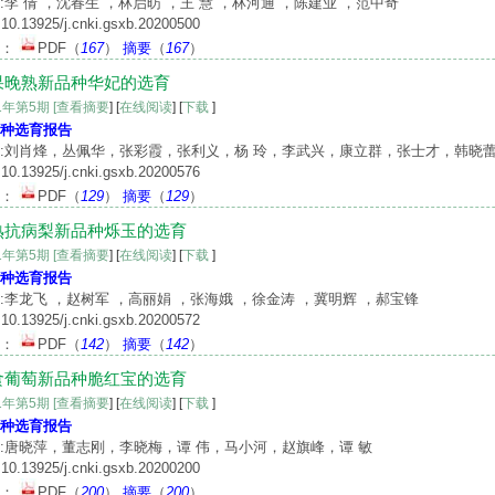
:李 倩 ，沈春生 ，林启昉 ，王 慧 ，林河通 ，陈建业 ，范中奇
10.13925/j.cnki.gsxb.20200500
文：
PDF
（
167
）
摘要
（
167
）
果晚熟新品种华妃的选育
21年第5期
[查看摘要
] [
在线阅读
] [
下载
]
种选育报告
:刘肖烽，丛佩华，张彩霞，张利义，杨 玲，李武兴，康立群，张士才，韩晓蕾
10.13925/j.cnki.gsxb.20200576
文：
PDF
（
129
）
摘要
（
129
）
熟抗病梨新品种烁玉的选育
21年第5期
[查看摘要
] [
在线阅读
] [
下载
]
种选育报告
:李龙飞 ，赵树军 ，高丽娟 ，张海娥 ，徐金涛 ，冀明辉 ，郝宝锋
10.13925/j.cnki.gsxb.20200572
文：
PDF
（
142
）
摘要
（
142
）
食葡萄新品种脆红宝的选育
21年第5期
[查看摘要
] [
在线阅读
] [
下载
]
种选育报告
:唐晓萍，董志刚，李晓梅，谭 伟，马小河，赵旗峰，谭 敏
10.13925/j.cnki.gsxb.20200200
文：
PDF
（
200
）
摘要
（
200
）