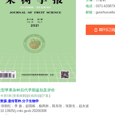
电话：
0371-633873
邮箱：
guoshuxueb
枝型苹果杂种后代早期鉴别及评价
21年第5期
[查看摘要
] [
在线阅读
] [
下载
]
资源.遗传育种.分子生物学
:张朝红，李 扬，赵国栋，杨凤秋，陈东玫，张新生，赵永波
10.13925/j.cnki.gsxb.20200308