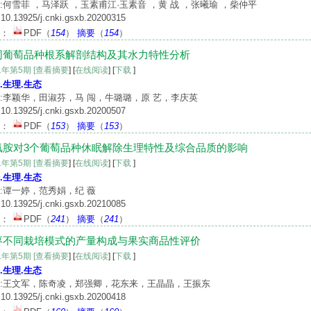
:何雪菲 ，马泽跃 ，玉素甫江·玉素音 ，黄 战 ，张曦瑜 ，柴仲平
10.13925/j.cnki.gsxb.20200315
文：
PDF
（
154
）
摘要
（
154
）
同葡萄品种根系解剖结构及其水力特性分析
21年第5期
[查看摘要
] [
在线阅读
] [
下载
]
.生理.生态
:李颖华，田淑芬，马 闯，牛璐璐，原 艺，李庆英
10.13925/j.cnki.gsxb.20200507
文：
PDF
（
153
）
摘要
（
153
）
氰胺对3个葡萄品种休眠解除生理特性及综合品质的影响
21年第5期
[查看摘要
] [
在线阅读
] [
下载
]
.生理.生态
:谭一婷，范秀娟，纪 薇
10.13925/j.cnki.gsxb.20210085
文：
PDF
（
241
）
摘要
（
241
）
枣不同栽培模式的产量构成与果实商品性评价
21年第5期
[查看摘要
] [
在线阅读
] [
下载
]
.生理.生态
:王文军，陈奇凌，郑强卿，花东来，王晶晶，王振东
10.13925/j.cnki.gsxb.20200418