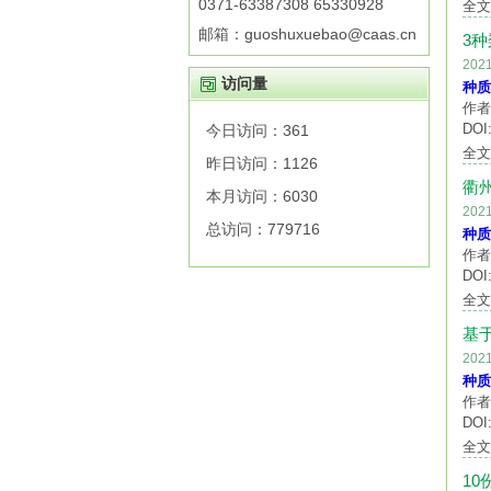
0371-63387308 65330928
全
邮箱：guoshuxuebao@caas.cn
3
20
访问量
种质
作者
DOI:
今日访问：
361
全
昨日访问：
1126
衢
本月访问：
6030
20
总访问：
779716
种质
作者
DOI:
全
基
20
种质
作者
DOI:
全
1