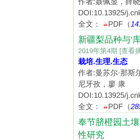
作者:聂佩显，薛
DOI:10.13925/j.cn
全文：
PDF
（
14
新疆梨品种与‘
2019年第4期
[查看
栽培.生理.生态
作者:曼苏尔·那
尼牙孜，廖 康
DOI:10.13925/j.cn
全文：
PDF
（
28
奉节脐橙园土壤
性研究