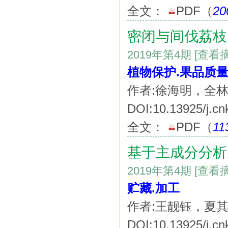
全文：
PDF
（
20
密闭与间伐荔枝
2019年第4期
[查看
植物保护.果品质
作者:徐海明，全
DOI:10.13925/j.cn
全文：
PDF
（
11
基于主成分分析
2019年第4期
[查看
贮藏.加工
作者:王靓钰，夏
DOI:10.13925/j.cn