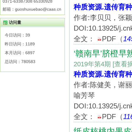
0371-63387308 65330928
种质资源.遗传育种
邮箱：guoshuxuebao@caas.cn
作者:李贝贝，张
访问量
DOI:10.13925/j.cn
今日访问：
39
全文：
PDF
（
14
昨日访问：
1189
‘赣南早’脐橙
本月访问：
6897
总访问：
780583
2019年第4期
[查看
种质资源.遗传育种
作者:陈健美，谢
喻芳琴
DOI:10.13925/j.cn
全文：
PDF
（
11
纸皮核桃内果皮