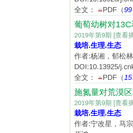
全文：
PDF
（
99
葡萄幼树对13
2019年第9期
[查看
栽培.生理.生态
作者:杨湘，郁松
DOI:10.13925/j.cn
全文：
PDF
（
15
施氮量对荒漠区
2019年第9期
[查看
栽培.生理.生态
作者:宁改星，马