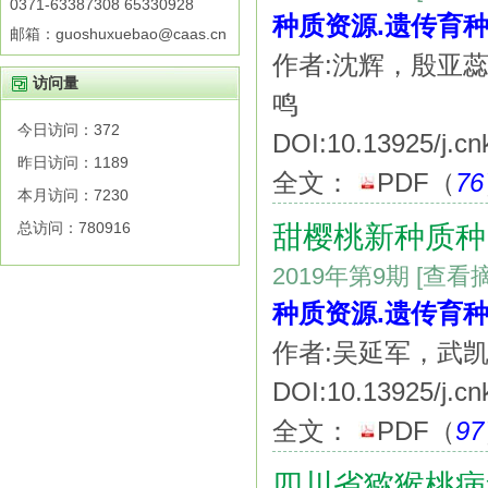
0371-63387308 65330928
种质资源.遗传育种
邮箱：guoshuxuebao@caas.cn
作者:沈辉，殷亚
访问量
鸣
今日访问：
372
DOI:10.13925/j.cn
昨日访问：
1189
全文：
PDF
（
76
本月访问：
7230
总访问：
780916
甜樱桃新种质种
2019年第9期
[查看
种质资源.遗传育种
作者:吴延军，武
DOI:10.13925/j.cn
全文：
PDF
（
97
四川省猕猴桃病