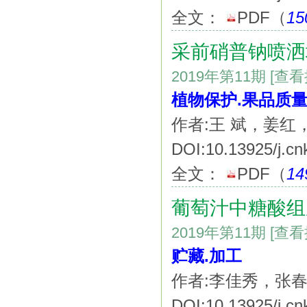
全文：
PDF
（
15
采前硝普钠喷洒
2019年第11期
[查
植物保护.果品质
作者:王 斌，姜红
DOI:10.13925/j.cn
全文：
PDF
（
14
葡萄汁中糖酸组
2019年第11期
[查
贮藏.加工
作者:李佳秀，张
DOI:10.13925/j.cn