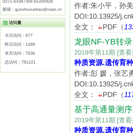
0371-63387308 65330928
作者:朱小平，孙
邮箱：guoshuxuebao@caas.cn
DOI:10.13925/j.cn
访问量
全文：
PDF
（
13
今日访问：
677
龙眼NF-YB转录因子
昨日访问：
1189
2019年第11期
[查
本月访问：
7536
种质资源.遗传育种
总访问：
781221
作者:彭 媛，张艺勇
DOI:10.13925/j.cn
全文：
PDF
（
11
基于高通量测序
2019年第11期
[查
种质资源.遗传育种