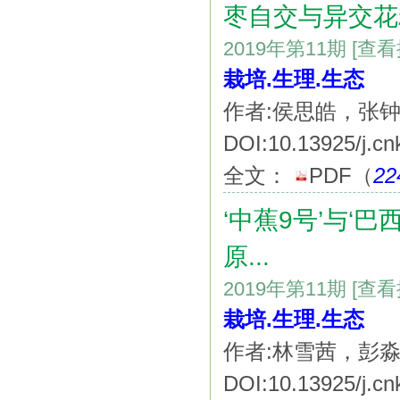
枣自交与异交花
2019年第11期
[查
栽培.生理.生态
作者:侯思皓，张
DOI:10.13925/j.cn
全文：
PDF
（
22
‘中蕉9号’与‘
原...
2019年第11期
[查
栽培.生理.生态
作者:林雪茜，彭
DOI:10.13925/j.cn