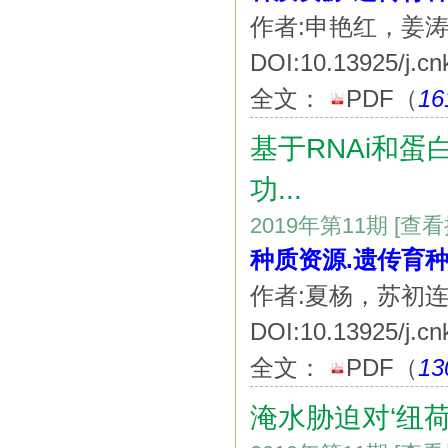
作者:申艳红，姜
DOI:10.13925/j.cn
全文：
PDF
（
16
基于RNAi和蛋
功...
2019年第11期
[查
种质资源.遗传育种
作者:夏杨，苏初
DOI:10.13925/j.cn
全文：
PDF
（
13
淹水胁迫对‘纽