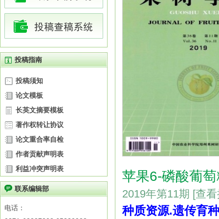
投稿指南
投稿须知
论文模板
长英文摘要模板
著作权转让协议
论文重合率自检
作者贡献声明表
利益冲突声明表
苹果6-磷酸葡萄
联系编辑部
2019年第11期
[查
电话：
种质资源.遗传育种