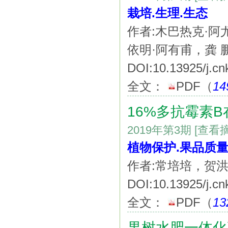
栽培.生理.生态
作者:木巴热克·阿
依明·阿有甫，龚 
DOI:10.13925/j.cn
全文：
PDF
（
14
16%多抗霉素
2019年第3期
[查看
植物保护.果品质
作者:常培培，贺
DOI:10.13925/j.cn
全文：
PDF
（
13
果树水肥一体化