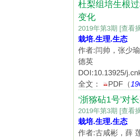
杜梨组培生根过
变化
2019年第3期
[查看
栽培.生理.生态
作者:闫帅，张少
德英
DOI:10.13925/j.cn
全文：
PDF
（
19
‘浙猕砧1号’
2019年第3期
[查看
栽培.生理.生态
作者:古咸彬，薛