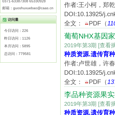
0371-63387308 65330928
作者:王小柯，郑
邮箱：guoshuxuebao@caas.cn
DOI:10.13925/j.cn
访问量
全文：
PDF
（
11
今日访问：
226
葡萄NHX基因
昨日访问：
1126
2019年第3期
[查看
本月访问：
5895
种质资源.遗传育种
总访问：
779581
作者:卢世雄，许
DOI:10.13925/j.cn
全文：
PDF
（
13
李品种资源果实
2019年第3期
[查看
种质资源.遗传育种