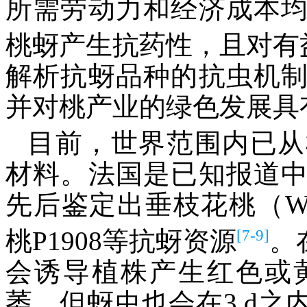
所需劳动力和经济成本
桃蚜产生抗药性，且对有
解析抗蚜品种的抗虫机
并对桃产业的绿色发展具
目前，世界范围内已从
材料。法国是已知报道
先后鉴定出垂枝花桃（WF
[7-9]
桃P1908等抗蚜资源
。
会诱导植株产生红色或
萎，但蚜虫也会在3 d