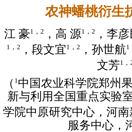
农神蟠桃衍生
1，2
1，2
江 豪
，高 源
，李彦
1，2
1，2
1
，段文宜
，孙世航
1，
文芳
1
（
中国农业科学院郑州果
新与利用全国重点实验室，
学院中原研究中心，河南新乡
服务中心，河南