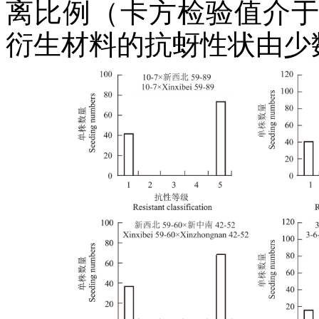
离比例（卡方检验值介于8.
衍生材料的抗蚜性状由少