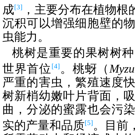
[3]
成
，主要分布在植物根
沉积可以增强细胞壁的
虫能力。
桃树是重要的果树树种
[4]
世界首位
。桃蚜（
Myzu
严重的害虫，繁殖速度
树新梢幼嫩叶片背面，
曲，分泌的蜜露也会污
[5]
实的产量和品质
。目前