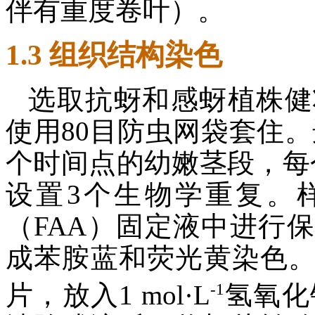
伴有重度卷叶）。
1.3 组织结构染色
选取抗蚜和感蚜植株健
使用80目防虫网袋套住。选
个时间点的幼嫩茎段，每个
设置3个生物学重复。
（FAA）固定液中进行
成苯胺蓝和荧光黄染色
-1
片，放入1 mol·L
氢氧化