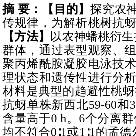
摘 要：
【目的】
探究农
传规律，为解析桃树抗
【方法】
以农神蟠桃衍生
群体，通过表型观察、
聚丙烯酰胺凝胶电泳技
理状态和遗传性进行分
材料是典型的趋避性桃蚜抗
抗蚜单株新西北59-60和3
含量高于0 h。6个分离
均不符合0∶1或1∶1的