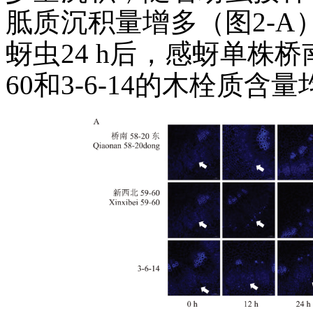
胝质沉积量增多（图2-
蚜虫24 h后，感蚜单株桥南
60和3-6-14的木栓质含