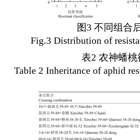
图3 不同组合
Fig.3 Distribution of resist
表2 农神蟠
Table 2 Inheritance of aphid res