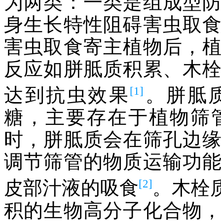
为两类：一类是组成型
身生长特性阻碍害虫取
害虫取食寄主植物后，
反应如胼胝质积累、木
[1]
达到抗虫效果
。胼胝
糖，主要存在于植物筛
时，胼胝质会在筛孔边
调节筛管的物质运输功
[2]
皮部汁液的吸食
。木栓
积的生物高分子化合物