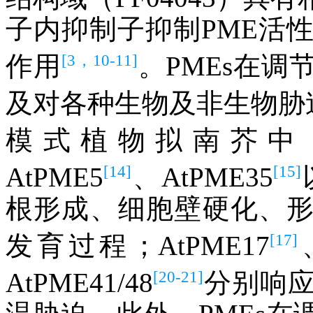
子内抑制子抑制PME活
[3，10-11]
作用
。PMEs在
及对各种生物及非生物胁
模式植物拟南芥中，A
[14]
[15]
AtPME5
、AtPME35
根形成、细胞壁硬化、
[17]
发育过程；AtPME17
[20-21]
AtPME41/48
分别响