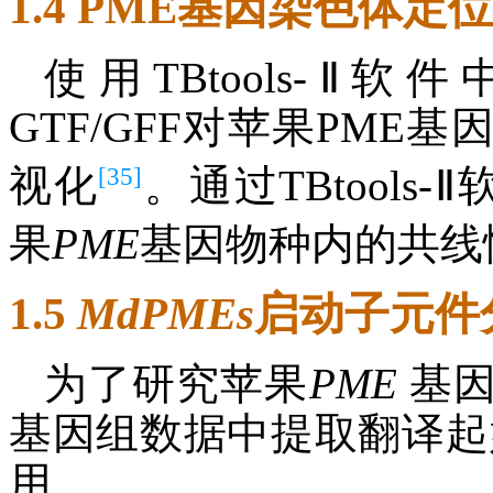
1.4 PME基因染色体
使用TBtools-Ⅱ软件中Gene
GTF/GFF对苹果PM
[35]
视化
。通过TBtools-Ⅱ
果
PME
基因物种内的共线
1.5
MdPMEs
启动子元件
为了研究苹果
PME
基因
基因组数据中提取翻译起始
用Pl