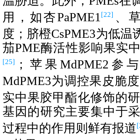
温胁迫。此外，PMEs
[22]
用，如杏PaPME1
、草莓
度；脐橙CsPME3为低
茄PME酶活性影响果实
[25]
；苹果MdPME2
MdPME3为调控果皮脆
实中果胶甲酯化修饰的
基因的研究主要集中于
[
过程中的作用则鲜有报道