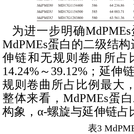
为进一步明确MdPME
MdPMEs蛋白的二级结
伸链和无规则卷曲所占
14.24%～39.12%；延伸
规则卷曲所占比例最大，为4
整体来看，MdPMEs
构象，α-螺旋与延伸链占
表3 MdP