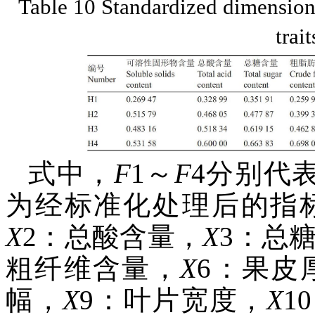
Table 10 Standardized dimensionle
trai
式中，
F
1～
F
4分别代
为经标准化处理后的指
X
2：总酸含量，
X
3：总
粗纤维含量，
X
6：果皮
幅，
X
9：叶片宽度，
X
1