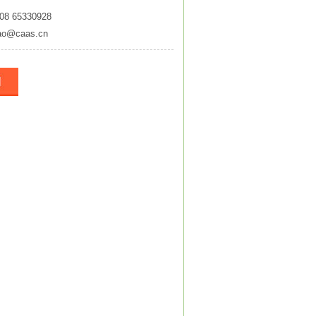
08 65330928
ao@caas.cn