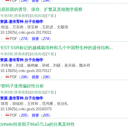
文：
PDF
（
194
）
摘要
（
194
）
萄原胚团的诱导、保存、扩繁及其细胞学观察
17年第8期
[查看摘要
] [
在线阅读
] [
下载
]
资源.遗传育种.分子生物学
:程远，万东艳，张宝林，王跃进，文颖强
10.13925/j.cnki.gsxb.20170011
文：
PDF
（
274
）
摘要
（
274
）
EST-SSR标记的越橘栽培种和几个中国野生种的遗传结构...
17年第8期
[查看摘要
] [
在线阅读
] [
下载
]
资源.遗传育种.分子生物学
:刘有春，刘成，杨艳敏，孙斌，刘硕，袁兴福，魏永祥
10.13925/j.cnki.gsxb.20170117
文：
PDF
（
196
）
摘要
（
196
）
萝密码子使用偏好性分析
17年第8期
[查看摘要
] [
在线阅读
] [
下载
]
资源.遗传育种.分子生物学
:陈哲，胡福初，王祥和，范鸿雁，张治礼
10.13925/j.cnki.gsxb.20160375
文：
PDF
（
205
）
摘要
（
205
）
trihelix转录因子MaGTL1a的分离及特性