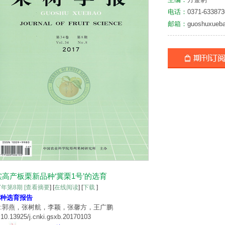
电话：
0371-633873
邮箱：
guoshuxueb
实高产板栗新品种‘冀栗1号’的选育
17年第8期
[查看摘要
] [
在线阅读
] [
下载
]
种选育报告
:郭燕，张树航，李颖，张馨方，王广鹏
10.13925/j.cnki.gsxb.20170103