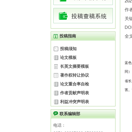
20
作
关
DOI
投稿指南
全
投稿须知
论文模板
蓝色
长英文摘要模板
同）
著作权转让协议
省长
论文重合率自检
害。
作者贡献声明表
利益冲突声明表
联系编辑部
电话：