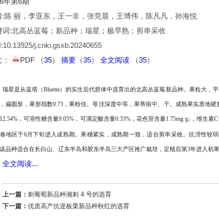
26年第6期
者:陈 丽，李亚东，王一非，张莞晨，王博伟，陈凡凡，孙海悦
键词:北高丛蓝莓；新品种；瑞星；极早熟；剪串采收
:10.13925/j.cnki.gsxb.20240655
文：
PDF
（
35
）
摘要
（
35
）
全文阅读
（
35
）
瑞星是从蓝塔（
Bluetta
）的实生后代群体中选育出的北高丛蓝莓新品种。果粒大，平
，扁圆形，果形指数
0.73
，果粉佳。萼洼深度中等，果蒂痕中、干。成熟果实质地硬
12.54%
，可溶性糖含量
9.05%
，可滴定酸含量
0.33%
，花色苷含量
1.75mg·g
，维生
素
C
-1
春地区于
6
月下旬进入成熟期。果穗紧实，成熟期一致，适
合剪串采收。抗涝性较弱
该品种适合在长白山、辽东半岛和胶东半
岛三大产区推广栽培，定植后第
3
年进入初
全文阅读...
上一篇：
刺葡萄新品种湘刺 4 号的选育
下一篇：
优质高产抗逆板栗新品种秋红的选育