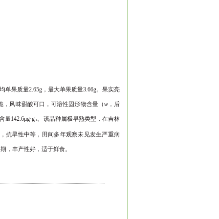
均单果质量
2.65g
，最大
单果质量
3.66g
。果实亮
脆，风味
甜酸可口，可溶性固形物含量（
w
，后
含量
142.6μg·g
。该品种属极早熟类型，在吉林
-1
，抗旱性中等，田间多年观察未见发生严重病
果期，丰产性好，适于鲜食。