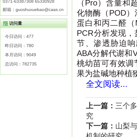
（
Pro
）含量和
0371-63387308 65330928
邮箱：guoshuxuebao@caas.cn
化物酶（
POD
）
蛋白和丙二醛（
访问量
PCR
分析发现，
今日访问：
477
节、渗透胁迫响
昨日访问：
780
ABA
分解代谢和
本月访问：
9049
桃幼苗可有效调
总访问：
782735
果为盐碱地种植
全文阅读...
上一篇：
三个多
究
下一篇：
山梨
机制的研究