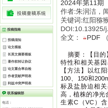
2024年第11期
作者:朱润洁，
关键词:红阳猕
DOI:10.13925/j
投稿指南
全文：
PDF
投稿须知
论文模板
【
目的
摘要
：
长英文摘要模板
特性和相关基因
著作权转让协议
论文重合率自检
【方法
】以红阳
作者贡献声明表
100
、
150
和
200
利益冲突声明表
标及盐胁迫相关
高，植株的净光
联系编辑部
生素
C
（
VC
）含
电话：