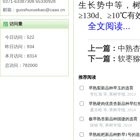
0371-63387308 65330928
生长势中等，
邮箱：guoshuxuebao@caas.cn
≥
130d
、
≥
10℃
有
访问量
全文阅读...
今日访问：
522
昨日访问：
934
上一篇：
中熟
本月访问：
8314
下一篇：
软枣
总访问：
782000