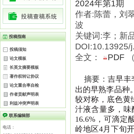
2024年第1期
作者:陈蕾，刘
波
关键词:李；新
投稿指南
DOI:10.13925/j
投稿须知
全文：
PDF
论文模板
长英文摘要模板
著作权转让协议
摘要：
吉早丰
论文重合率自检
出的早熟李品种
作者贡献声明表
较对称，底色黄
利益冲突声明表
汁液含量多，味
联系编辑部
16.6%
，可滴定
电话：
岭地区
4
月下旬