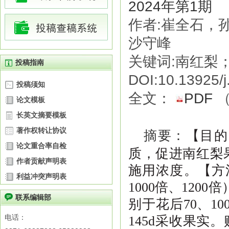
2024年第1期
作者:崔全石，
沙守峰
关键词:南红梨
投稿指南
DOI:10.13925/j
投稿须知
全文：
PDF
论文模板
长英文摘要模板
著作权转让协议
摘要：
【
目的
论文重合率自检
质，促进南红梨
作者贡献声明表
施用浓度。【
方
利益冲突声明表
1000
倍、
1200
倍
联系编辑部
别于花后
70
、
10
电话：
145d
采收果实。