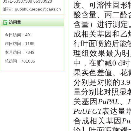
0371-63387308 65330928
度、可溶性固形
邮箱：guoshuxuebao@caas.cn
酸含量、丙二醛
访问量
含量）进行测定
成相关基因和乙
今日访问：
491
行叶面喷施后能
昨日访问：
1189
理组效果最为明
本月访问：
7349
总访问：
781035
中，在贮藏
0 d
时
果实色差值、花
分别是对照的
3.9
量分别比对照显
关基因
PuPAL
、
PuUFGT
表达量
合成相关基因
Pu
论
】叶面喷施稀