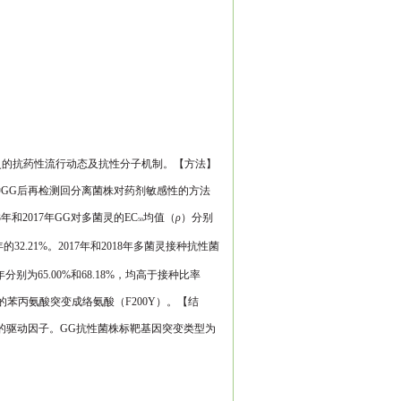
灵的抗药性流行动态及抗性分
子机制。
【方法
】
种
GG
后再
检测回分离菌株对药剂敏感性的方法
3
年和
2017
年
GG
对多菌灵的
EC
均值（
ρ
）分别
50
年的
32.21%
。
2017
年和
2018
年多菌灵接种抗性菌
年分别为
65.00%
和
68.18%
，均高于接种比率
的苯丙氨酸突变成络氨酸
（
F200Y
）。【
结
的驱动因
子。
GG
抗性菌株标靶基因突变类型为