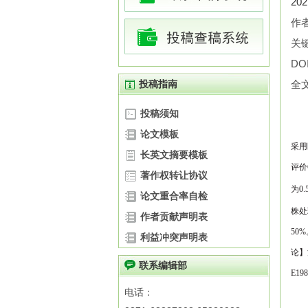
20
作者
关
DOI
投稿指南
全
投稿须知
论文模板
采用
长英文摘要模板
评价
著作权转让协议
为
0.
论文重合率自检
株处
作者贡献声明表
50%
利益冲突声明表
论
】
联系编辑部
E19
电话：