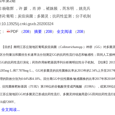
21年第2期
:杨敬辉 ，许 媛 ，肖 婷 ，褚姝频 ，芮东明 ，姚克兵
键词:葡萄；炭疽病菌；多菌灵；抗药性监测；分子机制
:10.13925/j.cnki.gsxb.20200324
文：
PDF
（
208
）
摘要
（
208
）
全文阅读
（
208
）
【
目的
】阐明江苏丘陵地区葡萄炭疽病菌（
Colletotrichum
spp.
）种群（
GG
）对多菌
区分剂量法和菌丝生长速率法分别测定
GG
的抗药性流行动态和敏感性；田间人工接
GG
的抗药性流行演化；药剂作用标靶基因序列分析阐明抗性分子机制。
【
结果
】
201
5285mg·L
和
7.7878mg·L
。
GG
对多菌灵的抗性菌
株比率从
2013
年的
2.34%
上升至
2017
-1
-1
理的防效分别为
0.64%
和
4.18%
。回分离
GG
中抗性菌株
/
敏感菌株的比率
2017
年和
2018
。
抗性菌株靶标基因（
TUB2
）第
198
位的谷氨酸突变成丙氨酸（
E198A
），或第
200
位
江苏丘陵地区
GG
对多菌灵已形成抗药性流行。多菌灵持续施用是
GG
田间抗药性流行
8A
或
F200Y
。
全文阅读...