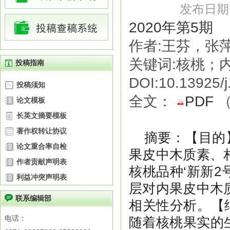
发布日期：2
2020年第5期
作者:王芬，张
关键词:核桃；
投稿指南
DOI:10.13925/j
投稿须知
全文：
PDF
论文模板
长英文摘要模板
著作权转让协议
【目的
摘要
：
论文重合率自检
果皮中木质素、
作者贡献声明表
核桃品种‘新新
利益冲突声明表
层对内果皮中木
联系编辑部
相关性分析。【
电话：
随着核桃果实的生