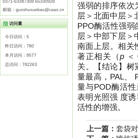
0371-63387308 65330928
强弱的排序依次
邮箱：guoshuxuebao@caas.cn
层＞北面中层＞
访问量
PPO酶活性强
层＞中部下层＞
今日访问：
5
南面上层。相关
昨日访问：
780
著正相关（
p
＜ 
本月访问：
8577
总访问：
782263
关。【结论】树
量最高，PAL、
量与POD酶活
表明光照强 度
活性的增强。
上一篇：
套袋对