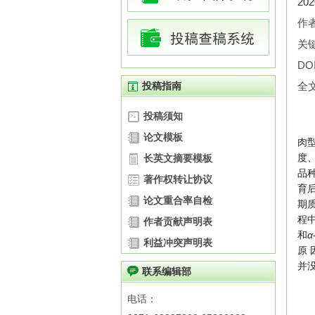
20
作
关
DOI
投稿指南
全
投稿须知
论文模板
肉
度
长英文摘要模板
品
著作权转让协议
育后
论文重合率自检
期
程
作者贡献声明表
和
α
利益冲突声明表
原
并
联系编辑部
电话：