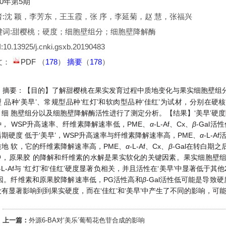
20年第5期
者:沈 颖，李芳东，王玉霞，张 序，李延菊，赵 慧，张福兴
键词:甜樱桃；硬度；细胞壁组分；细胞壁降解酶
:10.13925/j.cnki.gsxb.20190483
文：
PDF
（
178
）
摘要
（
178
）
【目的】了解甜樱桃在果实发育过程中质地变化与果实细胞壁组
摘要
：
型 品种‘美早’、常规型品种‘红灯’和软肉型品种‘佳红’为试材，分别在
、细 胞壁组分以及细胞壁降解酶活性进行了测定分析。【结果】‘美早’硬
种， WSP升高速率、纤维素降解速率低，PME、
α
-L-Af、Cx、
β
-Gal
期硬度 低于‘美早’，WSP升高速率与纤维素降解速率高，PME、
α
-L-
质地 软，它的纤维素降解速率高，PME、
α
-L-Af、Cx、
β
-Gal在转白期
中，原果胶 的降解和纤维素的水解是果实软化的关键因素。果实细胞壁组
-L-Af与 ‘红灯’和‘佳红’硬度显著负相关，并且活性在‘美早’中显著低
 因。纤维素和原果胶降解速率低，PG活性高和
β
-Gal活性低可能是导致
没有显著影响到到果实硬度，而在‘佳红’和‘美早’中产生了不同的影响，可
上一篇：
外源6-BA对‘美乐’葡萄花色苷合成的影响