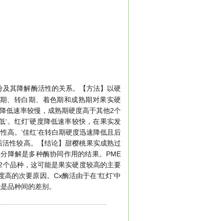
分及其降解酶活性的关系。【方法】以硬
硬核期、转白期、着色期和成熟期对果实硬
度降低速率较慢，成熟期硬度高于其他2个
活性低‘。红灯’硬度降低速率较快，在果实发
Af活性高。‘佳红’在转白期硬度迅速降低且后
之后活性较高。【结论】甜樱桃果实成熟过
分降解是多种酶协同作用的结果。PME
于其他2个品种，这可能是果实硬度较高的主要
硬度高的次要原因。Cx酶活由于在‘红灯’中
能是品种间的差别。