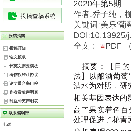
2020年第5期
作者:乔子纯，
关键词:美乐’葡
DOI:10.13925/j
投稿指南
全文：
PDF
投稿须知
论文模板
【目的
摘要
：
长英文摘要模板
法】以酿酒葡萄‘
著作权转让协议
论文重合率自检
清水为对照，研
作者贡献声明表
相关基因表达的影响
利益冲突声明表
高了果实着色百分
联系编辑部
处理促进了花青素
电话：