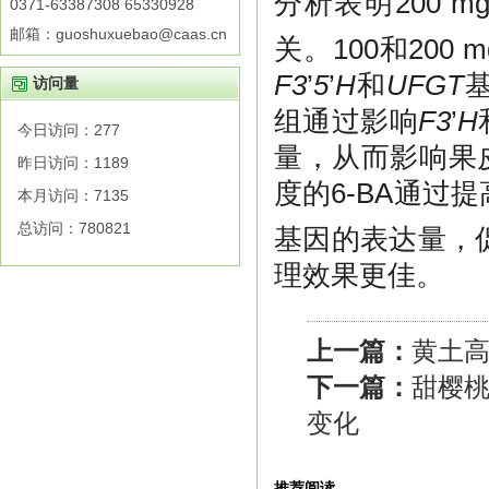
分析表明200 mg
0371-63387308 65330928
邮箱：guoshuxuebao@caas.cn
关。100和200 m
F3
’
5
’
H
和
UFGT
基
访问量
组通过影响
F3
’
H
今日访问：
277
量，从而影响果
昨日访问：
1189
度的6-BA通过
本月访问：
7135
总访问：
780821
基因的表达量，促
理效果更佳。
上一篇：
黄土
下一篇：
甜樱桃
变化