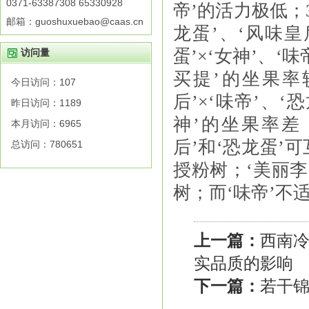
0371-63387308 65330928
帝
’
的活力极低；
邮箱：guoshuxuebao@caas.cn
龙蛋
’
、
‘
风味皇
蛋
’×‘
女神
’
、
‘
味
访问量
买提
’
的坐果率
今日访问：
107
后
’×‘
味帝
’
、
‘
恐
昨日访问：
1189
神
’
的坐果率差
本月访问：
6965
后
’
和
‘
恐龙蛋
’
可
总访问：
780651
授粉树；
‘
美丽李
树；而
‘
味帝
’
不
上一篇：
西南冷
实品质的影响
下一篇：
若干