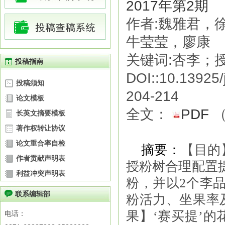
2017年第2期
作者:魏雅君，
牛莹莹，廖康
关键词:杏李；
投稿指南
DOI::10.13925/
投稿须知
204-214
论文模板
全文：
PDF
长英文摘要模板
著作权转让协议
论文重合率自检
摘要
：
【目的
作者贡献声明表
授粉树合理配置
利益冲突声明表
粉，并以
2
个李
联系编辑部
粉活力、坐果率
果】
‘
赛买提
’
的
电话：