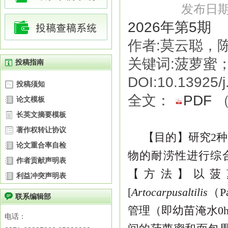
发布日期：
2026年第5期
作者:莫云聪，
关键词:菠萝蜜
投稿指南
DOI:10.13925/j
投稿须知
全文：
PDF
论文模板
长英文摘要模板
著作权转让协议
【
目的
】研究
2
种
论文重合率自检
物的耐涝性进行综
作者贡献声明表
【
方法
】以菠
利益冲突声明表
[
Artocarpusaltilis
（
P
联系编辑部
管理（即幼苗淹水
0
电话：