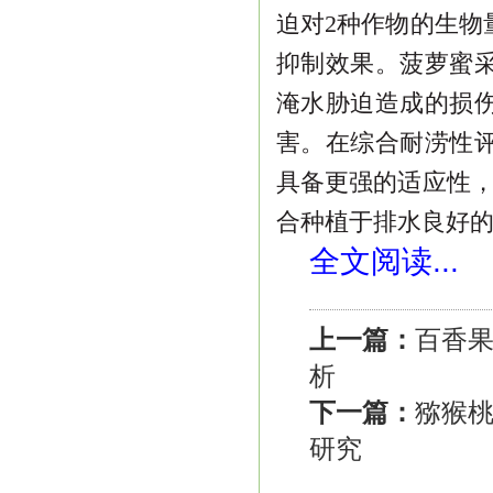
迫对
2
种作物的生物
抑
制效果。菠萝蜜
淹水胁迫造成的损
害。在综合耐涝性
具备更强的适应
性
合种植于排水良好
全文阅读...
上一篇：
百香
析
下一篇：
猕猴
研究