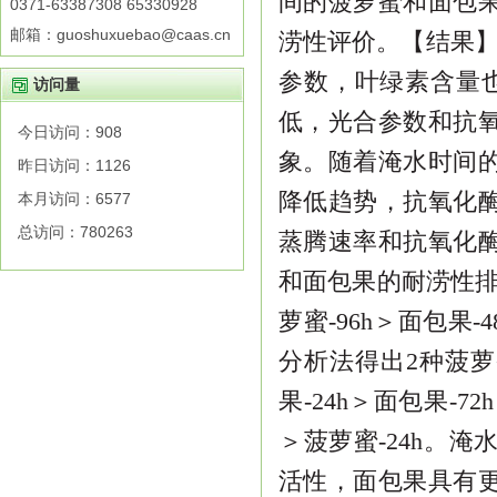
间的菠萝蜜和面包
0371-63387308 65330928
邮箱：guoshuxuebao@caas.cn
涝性评价。【
结果
参数，叶绿素含量
访问量
低，光合参数
和抗
今日访问：
908
象。随着淹水时间
昨日访问：
1126
降低趋势，抗氧化
本月访问：
6577
总访问：
780263
蒸腾速率和抗氧化
和面包果的耐涝性排
萝蜜-
96h
＞面包果-
4
分析法得出
2
种菠萝
果-
24h
＞面包果-
72h
＞菠萝蜜-
24h
。淹
活性，面包果具有