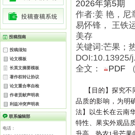
2026年第5期
作者:姜 艳，
易怀锋， 王铁
美存
投稿指南
关键词:芒果；
投稿须知
DOI:10.13925/j
论文模板
全文：
PDF
长英文摘要模板
著作权转让协议
论文重合率自检
【
目的
】探究不
作者贡献声明表
品质的影响，为明
利益冲突声明表
法
】以生长在云南
联系编辑部
特性、果实外
观品
电话：
升高，热农
1
号芒果