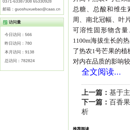
0371-63387308 65330928
总糖、总酸和维生
邮箱：guoshuxuebao@caas.cn
周、南北冠幅、叶
访问量
可溶性固形物含量
今日访问：
566
1100m
海拔生长
的热
昨日访问：
780
了热农
1
号芒果的植
本月访问：
9138
对内在品质的影响
总访问：
782824
全文阅读...
上一篇：
基于
下一篇：
百香
析