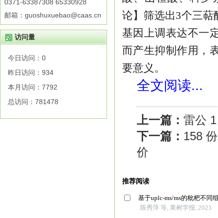
0371-63387308 65330928
论】
筛选出
3
个三萜
邮箱：guoshuxuebao@caas.cn
基因上调表达不一
访问量
而产生抑制作用，
今日访问：
0
要意义。
昨日访问：
934
全文阅读...
本月访问：
7792
总访问：
781478
上一篇：
雷公 
下一篇：
158
价