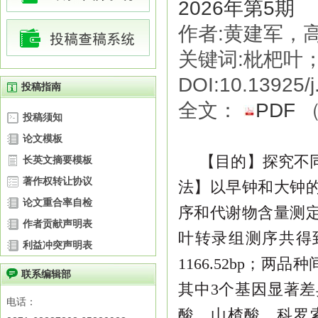
2026年第5期
作者:黄建军，
关键词:枇杷叶
DOI:10.13925/j
投稿指南
全文：
PDF
投稿须知
论文模板
【目的】
探究不
长英文摘要模板
著作权转让协议
法】
以早钟和大钟
论文重合率自检
序和代谢物含量测
作者贡献声明表
叶转录组测序
共得
利益冲突声明表
1166.52bp
；两品种
联系编辑部
其中
3
个基因显著差
电话：
酸、山楂酸、科罗