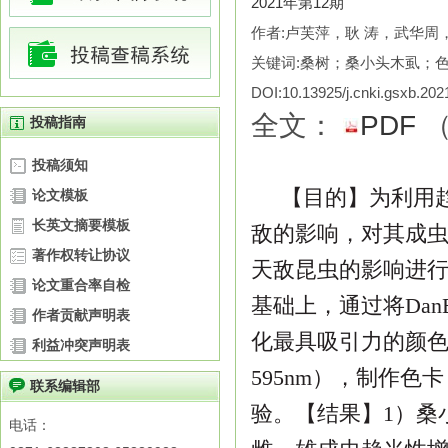
2021年第12期
作者:卢芙萍，耿 涛，武华
关键词:桑树；桑小头木虱；
DOI:10.13925/j.cnki.gsxb.20
全文：
PDF
投稿指南
投稿须知
【目的】
为利用
论文模板
长英文摘要模板
敌的影响，对其成
著作权转让协议
天敌昆虫的影响进
论文重合率自检
基础上，通
过将
Dan
作者贡献声明表
化最具吸引力的颜
利益冲突声明表
595nm
），制作色卡
联系编辑部
验。
【结果】
1
）桑
电话：