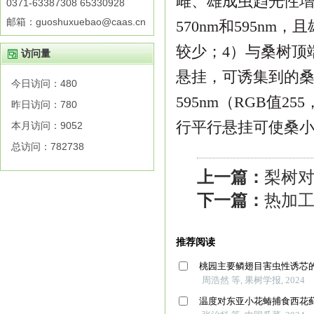
雌、雄成虫趋光性
0371-63387308 65330928
邮箱：guoshuxuebao@caas.cn
570nm
和
595nm
，且
较少；
4
）与桑树顶
访问量
悬挂，可诱集到的
今日访问：
480
595nm
（
RGB
值
255
昨日访问：
780
行平行悬挂可使桑
本月访问：
9052
总访问：
782738
上一篇：
梨树
下一篇：
热加