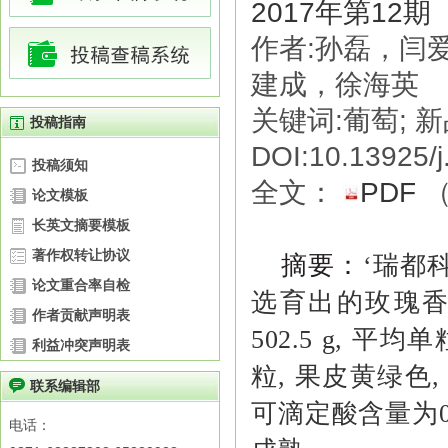
2017年第12期
作者:孙磊，闫
建成，徐海英
关键词:葡萄; 新品
投稿指南
DOI:10.13925/j
投稿须知
全文：
PDF
论文模板
长英文摘要模板
著作权转让协议
摘要
：
‘瑞都科美
论文重合率自检
选育出的玫瑰香
作者贡献声明表
502.5 g, 平
利益冲突声明表
粒, 果皮黄绿色,
联系编辑部
可滴定酸含量为0
电话：