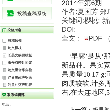
2014年第6期
作者:夏国芳 郑
关键词:樱桃; 新品
DOI:
投稿指南
全文：
PDF
投稿须知
论文模板
‘早露’是从
长英文摘要模板
著作权转让协议
新品种。果实宽心
论文重合率自检
果质量10.17 
作者贡献声明表
肉质较软,汁多,
利益冲突声明表
右,在大连地区,5
联系编辑部
电话：
上一篇：
极早熟