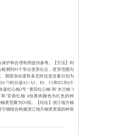
集保护和合理利用提供参考。【方法】利
共检测到
91
个等位变异位点，变异范围为
度、期望杂合度和多态性信息含量分别为
为
0.71
时分成
A1~A3
、
B1
、
C1
和
D1
共
6
个
永嘉红心柚
2
号
’‘
青田红心柚
’
和
‘
木兰柚
’3
’
和
‘
官南红柚
’4
份果肉颜色为红色的种
种柚类型聚为
D1
组。【结论】浙江地方柚
对引物组合构建浙江地方柚类资源的种质