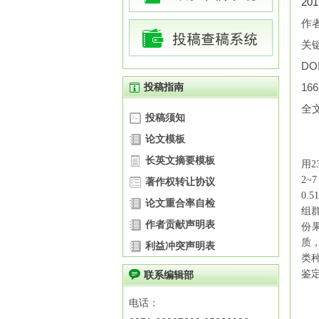
20
作
关
DOI
投稿指南
166
全
投稿须知
论文模板
长英文摘要模板
用
2
2~7
著作权转让协议
0.51
论文重合率自检
组
作者贡献声明表
份
质
利益冲突声明表
类
鉴
联系编辑部
电话：