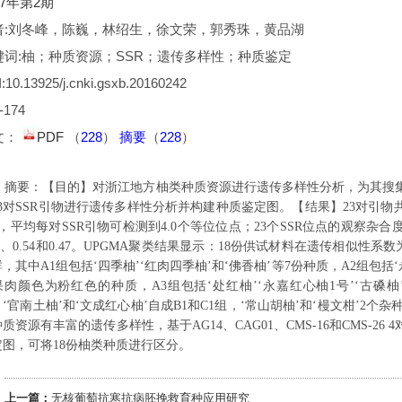
17年第2期
者:刘冬峰，陈巍，林绍生，徐文荣，郭秀珠，黄品湖
键词:柚；种质资源；SSR；遗传多样性；种质鉴定
:10.13925/j.cnki.gsxb.20160242
-174
文：
PDF
（
228
）
摘要
（
228
）
摘要
：
【目的】对浙江地方柚类种质资源进行遗传多样性分析，为其搜
3
对
SSR
引物进行遗传多样性分析并构建种质鉴定图。【结果】
23
对引物
，平均每对
SSR
引物可检测到
4.0
个等位位点；
23
个
SSR
位点的观察杂合
、
0.54
和
0.47
。
UPGMA
聚类结果显示：
18
份供试材料在遗传相似性系数
群，其中
A1
组包括
‘
四季柚
’‘
红肉四季柚
’
和
‘
佛香柚
’
等
7
份种质，
A2
组包括
‘
果肉颜色为粉红色的种质，
A3
组包括
‘
处红柚
’‘
永嘉红心柚
1
号
’‘
古磉柚
，
‘
官南土柚
’
和
‘
文成红心柚
’
自成
B1
和
C1
组，
‘
常山胡柚
’
和
‘
槾文柑
’2
个杂
种质资源有丰富的遗传多样性，基于
AG14
、
CAG01
、
CMS-16
和
CMS-26 4
定图，可将
18
份柚类种质进行区分。
上一篇：
无核葡萄抗寒抗病胚挽救育种应用研究