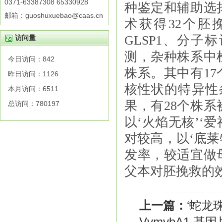
0371-63387308 65330928
种鉴定和辅助选
邮箱：guoshuxuebao@caas.cn
术获得
32
个胚
GLSP1
、分子标
访问量
测，杂种株系中
今日访问：
842
株系。其中有
17
昨日访问：
1126
核性状的特异性
本月访问：
6511
果，有
28
个株系
总访问：
780197
以
‘
火焰无核
’‘
爱
对较高，以
‘
底莱
发率，较适宜做
父本对胚挽救的
上一篇：
‘蛇龙
VvmybA1 基