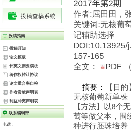
2017年第2期
作者:屈田田，
关键词:无核葡
记辅助选择
投稿指南
DOI:10.13925/j
投稿须知
157-165
论文模板
全文：
PDF
长英文摘要模板
著作权转让协议
论文重合率自检
摘要
：
【目的
作者贡献声明表
无核葡萄新单株
利益冲突声明表
【方法】以
8
个无
联系编辑部
萄等做父本，围
种进行胚珠培养
电话：