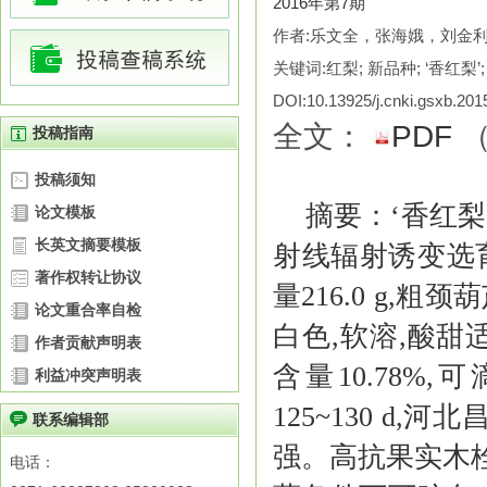
2016年第7期
作者:乐文全，张海娥，刘金
关键词:红梨; 新品种; ‘香红梨’;
DOI:10.13925/j.cnki.gsxb.20
全文：
PDF
投稿指南
投稿须知
摘要：
‘香红梨
论文模板
长英文摘要模板
射线辐射诱变选
著作权转让协议
量216.0 g,
论文重合率自检
白色,软溶,酸甜
作者贡献声明表
含量10.78%
利益冲突声明表
125~130 d
联系编辑部
强。高抗果实木栓
电话：