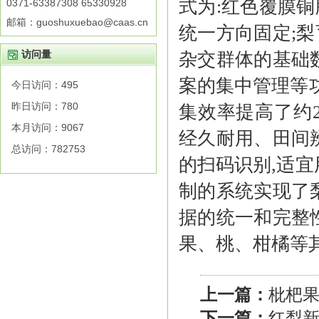
式为:红色覆膜
0371-63387308 65330928
邮箱：guoshuxuebao@caas.cn
统一方向固定;
访问量
杂交群体的基础
案的集中管理等
今日访问：
495
昨日访问：
780
集效率提高了约
本月访问：
9067
经久耐用、田间
总访问：
782753
的扫码识别,适
制的系统实现了
据的统一和完整
果、桃、柑橘等
上一篇：
枇杷
下一篇：
红梨新