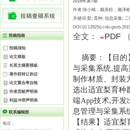
2016年第7期
作者:张小斌，戴美松，施泽
关键词:梨; 育种; 信息采集; 二
DOI:10.13925/j.cnki.gsxb.20
全文：
PDF
投稿指南
投稿须知
摘要：
【目的
论文模板
长英文摘要模板
与采集系统,提
著作权转让协议
制作材质、封装
论文重合率自检
选出适宜梨育种
作者贡献声明表
端App技术,
利益冲突声明表
息管理与采集系
联系编辑部
【结果】适宜梨
电话：