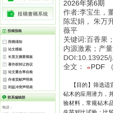
2026年第6期
作者:李宝生，
陈宏娟， 朱万
薇平
投稿指南
关键词:百香果
投稿须知
内源激素；产量
论文模板
DOI:10.13925/j
长英文摘要模板
著作权转让协议
全文：
PDF
论文重合率自检
作者贡献声明表
【目的】
筛选适
利益冲突声明表
砧木的应用潜力，
联系编辑部
验材料，常规砧木
电话：
生苗对比试验：
比