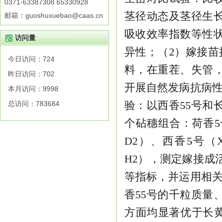
0371-63387308 65330928
茎径动态及茎径生
邮箱：guoshuxuebao@caas.cn
吸收效率指数等性
访问量
异性；（
2
）嫁接苗
今日访问：
724
料，在重茬、失管
昨日访问：
702
开展自然发
病抗病
本月访问：
9998
验：以西香
55
号和
总访问：
783684
个砧穗组合：荷香
5
D2
）、西香
5
号（
H2
），测定嫁接成
等指标，并运用相
香
55
号的千粒质量
方面均显著优于长