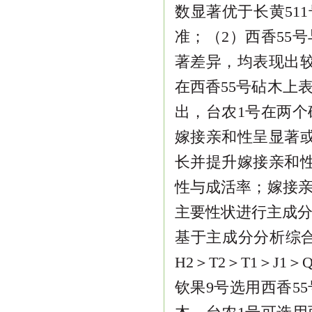
数显著优于长黄
511
准；（
2
）西香
55
号
著差异，均表
现出
在西香
55
号砧木上
出，台农
1
号在两个
嫁接亲和性呈显著
长并提升嫁接亲和
性
与成活率；嫁接
主要性状进行主成
基于主成分分析综
H2
＞
T2
＞
T1
＞
J1
＞
Q
钦果
9
号选用西香
55