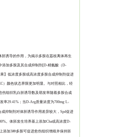
体胚诱导的作用，为揭示多胺在荔
枝离体再生
中添加多胺及其合
成抑制剂
[D-
精氨酸（
D-
结果】
低浓
度多胺或高浓度多胺合成抑制剂促进
EC
）颜色状态界限更加明显。与对照相比，经
愈伤组织乳白胚诱导数及萌发率随着多胺合成
发率
29.41%
；当
D-Arg
质量浓度为
700mg·L
-1
合成抑制剂对体胚诱导作用差异较大，
Spd
促进
.30%
。体胚发生培养基上添
加
Cha
或高浓度
D-
上添加
3
种多胺可促进愈伤组织增殖并保持胚