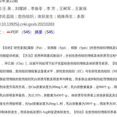
21年第12期
者:王 果，刘耀婷，李焕苓，李 芳，王树军，王家保
键词:荔枝；愈伤组织；体胚发生；植株再生；多胺
:10.13925/j.cnki.gsxb.20210283
文：
PDF
（
545
）
摘要
（
545
）
【目的】
研究多胺
[
腐胺（
Put
）、亚精胺（
Spd
）、精胺（
Spm
）
]
对愈伤组织增殖及
功能提供依据。
【方法】
采用单因素试验设计，分别在愈伤组织增殖及体胚诱导过程
）、环己胺（
Cha
）
]
，比较不同处理下妃子笑荔枝愈伤组织增殖及体胚诱导差异。
【
组织增殖，愈伤组织增殖量达显著水平，胚性愈伤组织（
EC
）与非胚性愈伤
组织（
N
胺处理增殖的愈伤组织乳白胚诱导数及萌发率均降低，而多
胺合成抑制剂处理增殖的
剂浓度升高而升高，当
Cha
质量浓度为
200mg·L
时，乳白胚数量最多，达
960
个·
g
，萌
-1
-1
乳白胚萌发率最高，
为
32.35%
，胚数量为
450
个·
g
。体胚诱导培养基上添加多胺及其
-1
发生作用较明显，当
Spd
质量浓度为
20mg·L
时，乳白胚数量为
590
个·
g
，萌发率为
30
-1
-1
抑制体胚发生，而添加低浓度
D-Arg
则促进体胚发生。【
结论
】在愈伤组织增殖培养基