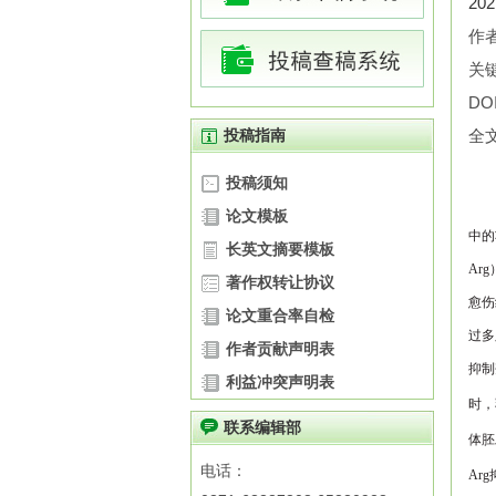
20
作
关
DOI
投稿指南
全
投稿须知
论文模板
中的
长英文摘要模板
Arg
著作权转让协议
愈伤
论文重合率自检
过多
作者贡献声明表
抑制
利益冲突声明表
时，
联系编辑部
体
胚
电话：
Arg