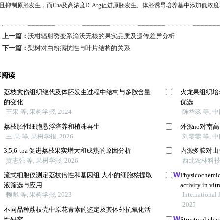
且抑制原胚发生，而
Cha
及高浓度
D-Arg
促进原胚发生。体胚诱导培养基中
添加低浓度
上一篇：
沃柑辐射诱变系渝沃无核的果实品质及遗传差异分析
下一篇：
梨树对白粉病抗性与叶片结构的关系