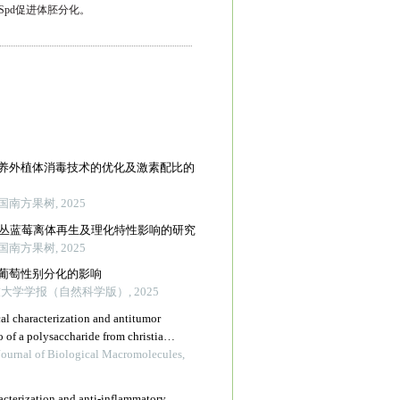
Spd
促进体胚分化。