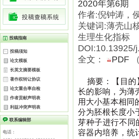
2020年第6期
作者:倪钟涛，
关键词:薄壳山
生理生化指标
投稿指南
DOI:10.13925/j
投稿须知
全文：
PDF
论文模板
长英文摘要模板
著作权转让协议
摘要：【目的
论文重合率自检
长的影响，为薄
作者贡献声明表
用大小基本相同
利益冲突声明表
分为胚根长度小于2
联系编辑部
芽种子进行不同
容器内培养，统
电话：