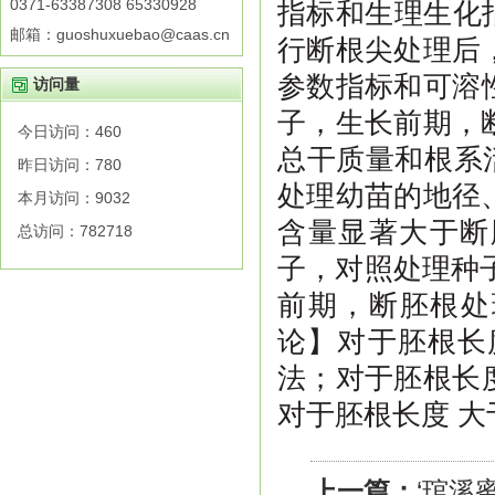
0371-63387308 65330928
指标和生理生化
邮箱：guoshuxuebao@caas.cn
行断根尖处理后
参数指标和可溶性
访问量
子，生长前期，
今日访问：
460
总干质量和根系
昨日访问：
780
处理幼苗的地径
本月访问：
9032
含量显著大于断
总访问：
782718
子，对照处理种子
前期，断胚根处
论】对于胚根长
法；对于胚根长度
对于胚根长度 大
上一篇：
‘琯溪