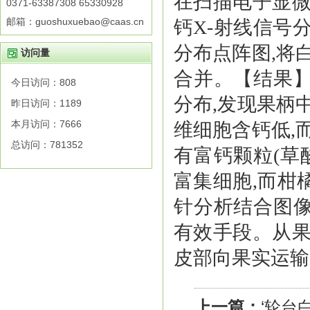
在扫描电子显微
0371-63387308 65330928
邮箱：guoshuxuebao@caas.cn
钙X-射线信号分
分布点阵图,将
访问量
合并。【结果
今日访问：
808
分布,发现果柄
昨日访问：
1189
本月访问：
7666
维细胞含钙低,
总访问：
781352
有富钙颗粒(草
富集细胞,而柑
针分析结合图
有效手段。从果
皮部向果实运
上一篇：
‘轮台