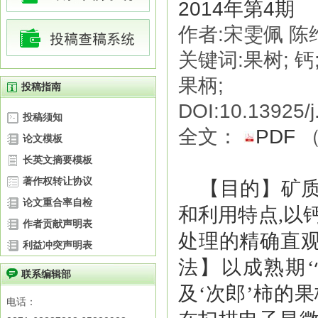
2014年第4期
作者:宋雯佩 陈维 O
关键词:果树; 钙
果柄;
投稿指南
DOI:10.13925/j
投稿须知
全文：
PDF
论文模板
长英文摘要模板
著作权转让协议
【目的】矿
论文重合率自检
和利用特点,以
作者贡献声明表
处理的精确直
利益冲突声明表
法】以成熟期‘
联系编辑部
及‘次郎’柿的
电话：