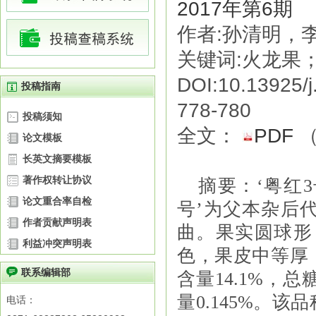
2017年第6期
作者:孙清明，
关键词:火龙果；
DOI:10.13925/j
投稿指南
778-780
投稿须知
全文：
PDF
论文模板
长英文摘要模板
著作权转让协议
摘要
：
‘粤红
3
论文重合率自检
号’为父本杂后
作者贡献声明表
曲。果实圆球形
利益冲突声明表
色，果皮中等厚
联系编辑部
含量
14.1%
，总
量
0.145%
。该品
电话：