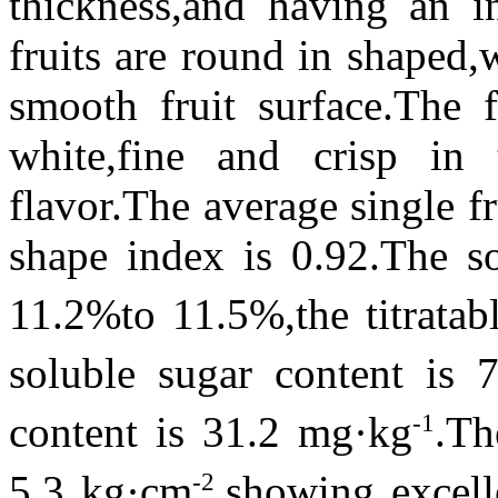
thickness,and having an i
fruits are round in shaped,
smooth fruit surface.The f
white,fine and crisp in 
flavor.The average single fr
shape index is 0.92.The so
11.2%to 11.5%,the titratab
soluble sugar content is 
-1
content is 31.2 mg·kg
.Th
-2
5.3 kg·cm
,showing excell