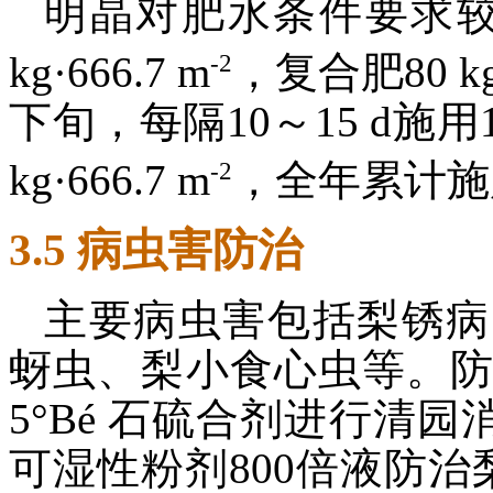
明晶对肥水条件要求较高
-2
kg·666.7 m
，复合肥80 kg·
下旬，每隔10～15 d施
-2
kg·666.7 m
，全年累计施用量4
3.5 病虫害防治
主要病虫害包括梨锈病
蚜虫、梨小食心虫等。防
5°Bé 石硫合剂进行清
可湿性粉剂800倍液防治