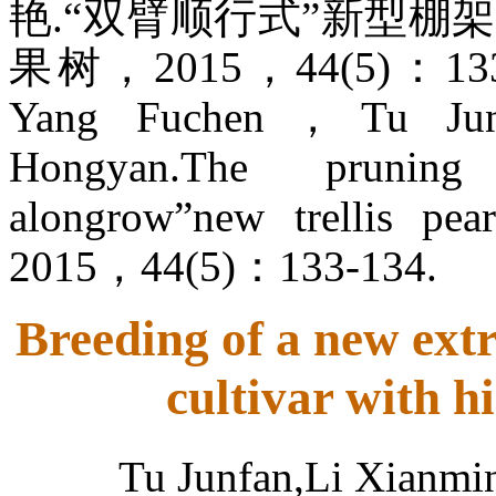
艳.“双臂顺行式”新型棚架
果树，2015，44(5)：133-
Yang Fuchen，Tu J
Hongyan.The pruning 
alongrow”new trellis pea
2015，44(5)：133-134.
Breeding of a new ext
cultivar with h
Tu Junfan,Li Xianmi