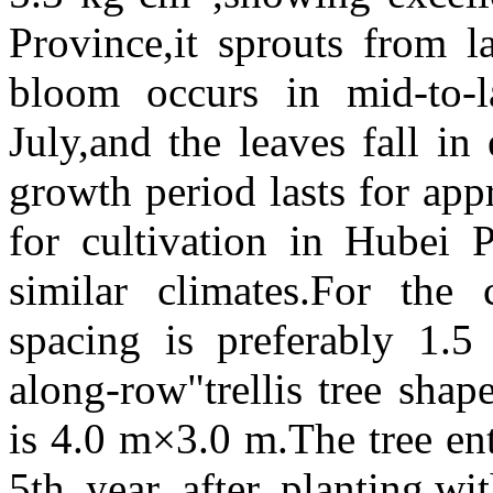
Province,it sprouts from l
bloom occurs in mid-to-la
July,and the leaves fall i
growth period lasts for app
for cultivation in Hubei 
similar climates.For the c
spacing is preferably 1.
along-row"trellis tree sha
is 4.0 m×3.0 m.The tree ente
5th year after planting,wi