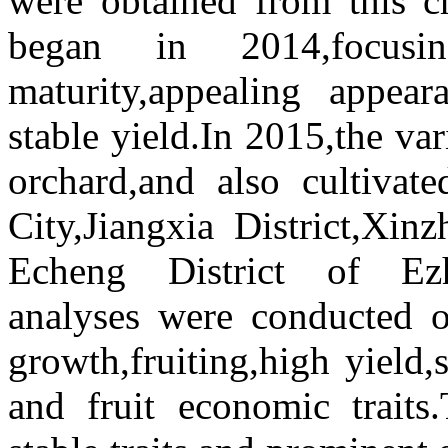
were obtained from this c
began in 2014,focusin
maturity,appealing appear
stable yield.In 2015,the va
orchard,and also cultiva
City,Jiangxia District,Xin
Echeng District of Ezho
analyses were conducted o
growth,fruiting,high yield,s
and fruit economic traits