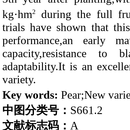
2
kg·hm
during the full fru
trials have shown that thi
performance,an early mat
capacity,resistance to
adaptability.It is an excel
variety.
Key words:
Pear;New varie
中图分类号：
S661.2
文献标志码：
A