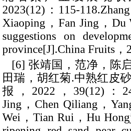
2023(12)：115-118.Zhan
Xiaoping，Fan Jing，Du W
suggestions on developm
province[J].China Fruits
[6] 张靖国，范净，
田瑞，胡红菊.中熟红皮砂
报，2022，39(12)：2432
Jing，Chen Qiliang，Ya
Wei，Tian Rui，Hu Hongju.
ripening red sand pear cul