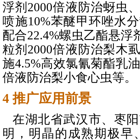
浮剂2000倍液防治蚜虫
喷施10%苯醚甲环唑水分
配合22.4%螺虫乙酯悬浮
粒剂2000倍液防治梨木
施4.5%高效氯氰菊酯乳油2
倍液防治梨小食心虫等。
4 推广应用前景
在湖北省武汉市、枣阳
明，明晶的成熟期极早