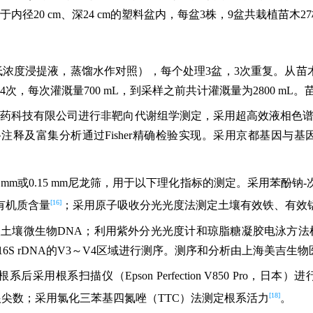
20 cm、深24 cm的塑料盆内，每盆3株，9盆共栽植苗木2
浸提液，蒸馏水作对照），每个处理3盆，3次重复。从苗木入盆始
，每次灌溉量700 mL，到采样之前共计灌溉量为2800 mL
医药科技有限公司进行非靶向代谢组学测定，采用超高效液相色谱-傅里叶
通过Fisher精确检验实现。采用京都基因与基因组百科全书数据库（kyot
00 mm或0.15 mm尼龙筛，用于以下理化指标的测定。采用苯
[16]
有机质含量
；采用原子吸收分光光度法测定土壤有效铁、有效
DNA Kit提取土壤微生物DNA；利用紫外分光光度计和琼脂糖凝胶电泳
对细菌16S rDNA的V3～V4区域进行测序。测序和分析由上海美吉
采用根系扫描仪（Epson Perfection V850 Pro，日本
[18]
、根体积和根尖数；采用氯化三苯基四氮唑（TTC）法测定根系活力
。