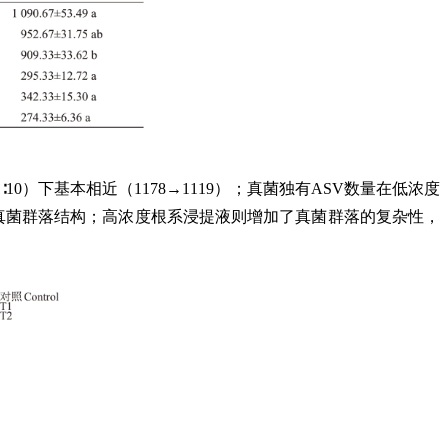
10）下基本相近（1178→1119）；真菌独有ASV数量在低浓度
细菌和真菌群落结构；高浓度根系浸提液则增加了真菌群落的复杂性，