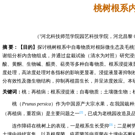
桃树根系
1
（
河北科技师范学院园艺科技学院，河北昌黎 06
摘 要：
【目的】
探讨桃树根系中自毒物质对根际微生态及毛桃
谢组分析内含物组成，并通过盆栽试验（清水为对照）研究浸
酸、黄酮、生物碱、醌类、萜类等多种自毒物质。根系浸提液显著降
度处理，高浓度处理对各指标的影响更显著。浸提液显著抑制
分有效性及微生物结构，抑制再植苗生长，并呈浓度效应。本
关键词：
桃；再植病；根系浸提液；自毒物质；土壤微生物；
桃（
Prunus persica
）作为中国原产大宗水果，在我国栽种
[2]
（再植病，重茬病）是主要问题之一
，已成为老桃园改造及
[3]
连作障碍在桃树上的表现，一是根系生长受抑
；二是树
土壤中持续富集，以及根腐菌、疫霉菌等病原菌在土壤中不断