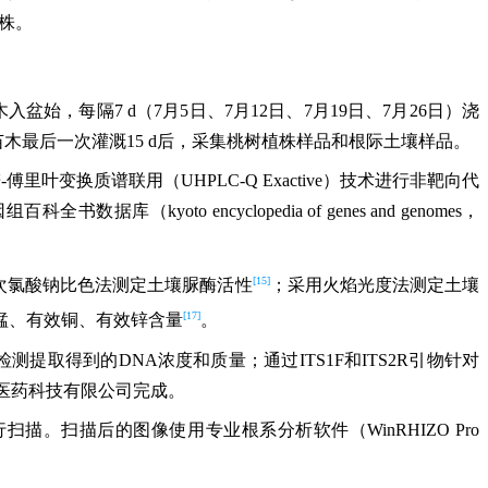
7株。
，每隔7 d（7月5日、7月12日、7月19日、7月26日）浇
。苗木最后一次灌溉15 d后，采集桃树植株样品和根际土壤样品。
变换质谱联用（UHPLC-Q Exactive）技术进行非靶向代
o encyclopedia of genes and genomes，
[15]
酚钠-次氯酸钠比色法测定土壤脲酶活性
；采用火焰光度法测定土壤
[17]
锰、有效铜、有效锌含量
。
方法检测提取得到的DNA浓度和质量；通过ITS1F和ITS2R引物针对
生物医药科技有限公司完成。
）进行扫描。扫描后的图像使用专业根系分析软件（WinRHIZO Pro