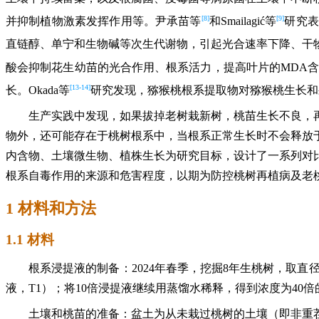
[8]
[9]
并抑制植物激素发挥作用等。尹承苗等
和Smailagić等
研究表
直链醇、单宁和生物碱等次生代谢物，引起光合速率下降、干
酸会抑制花生幼苗的光合作用、根系活力，提高叶片的MDA含
[13-14]
长。Okada等
研究发现，猕猴桃根系提取物对猕猴桃生长和
生产实践中发现，如果拔掉老树栽新树，桃苗生长不良，
物外，还可能存在于桃树根系中，当根系正常生长时不会释放
内含物、土壤微生物、植株生长为研究目标，设计了一系列对
根系自毒作用的来源和危害程度，以期为防控桃树再植病及老
1 材料和方法
1.1 材料
根系浸提液的制备：2024年春季，挖掘8年生桃树，取直径
液，T1）；将10倍浸提液继续用蒸馏水稀释，得到浓度为40
土壤和桃苗的准备：盆土为从未栽过桃树的土壤（即非重茬