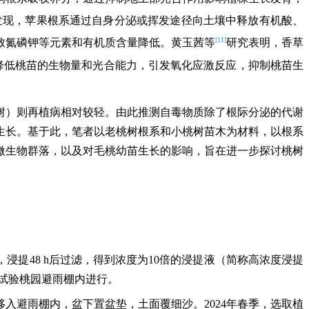
发现，苹果根系通过自身分泌或挥发途径向土壤中释放有机酸、
[11]
致氮磷钾等元素和有机质含量降低。黄玉茜等
研究表明，香草
降低桃苗的生物量和光合能力，引发氧化应激反应，抑制桃苗生
树）则再植病相对较轻。由此推测自毒物质除了根际分泌的代谢
生长。基于此，笔者以老桃树根系和小桃树苗木为材料，以根系
微生物群落，以及对毛桃幼苗生长的影响，旨在进一步探讨桃树
，浸提48 h后过滤，得到浓度为10倍的浸提液（简称高浓度浸提
院试验桃园避雨棚内进行。
入避雨棚内，盆下置盆垫，土面覆细沙。2024年春季，选取植