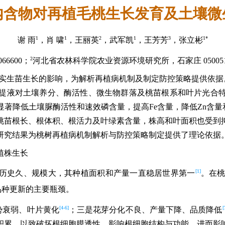
内含物对再植毛桃生长发育及土壤微
1
1
2
1
3
1*
谢 雨
，肖 啸
，王丽英
，武军凯
，王芳芳
，张立彬
2
6600；
河北省农林科学院农业资源环境研究所，石家庄 05005
实生苗生长的影响，为解析再植病机制及制定防控策略提供依据
提液对土壤养分、酶活性、微生物群落及桃苗根系和叶片光合
低土壤脲酶活性和速效磷含量，提高Fe含量，降低Zn含量和细菌多
桃苗根长、根体积、根活力及叶绿素含量，株高和叶面积也受到
研究结果为桃树再植病机制解析与防控策略制定提供了理论依据
植株生长
[1]
历史久、规模大，其种植面积和产量一直稳居世界第一
。在
品种更新的主要瓶颈。
[4-6]
[
势衰弱、叶片黄化
；三是花芽分化不良、产量下降、品质降低
积累，以致破坏根细胞膜透性，影响根细胞结构与功能，进而影