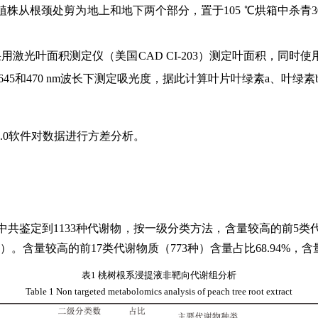
从根颈处剪为地上和地下两个部分，置于105 ℃烘箱中杀青30 
采用激光叶面积测定仪（美国CAD CI-203）测定叶面积，同时使用
645和470 nm波长下测定吸光度，据此计算叶片叶绿素a、叶绿
3.0软件对数据进行方差分析。
鉴定到1133种代谢物，按一级分类方法，含量较高的前5类代
。含量较高的前17类代谢物质（773种）含量占比68.94%，含
表1 桃树根系浸提液非靶向代谢组分析
Table 1 Non targeted metabolomics analysis of peach tree root extract