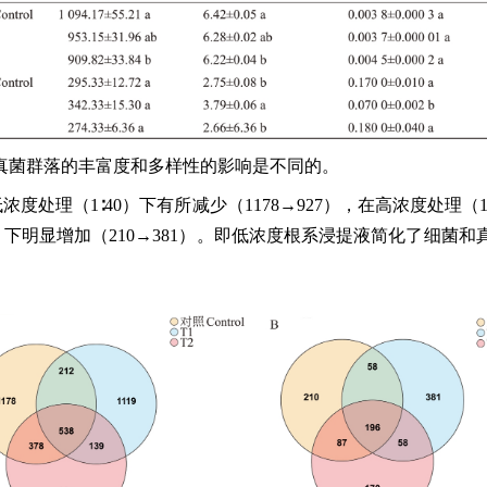
真菌群落的丰富度和多样性的影响是不同的。
度处理（1∶40）下有所减少（1178→927），在高浓度处理（1∶
1∶10）下明显增加（210→381）。即低浓度根系浸提液简化了