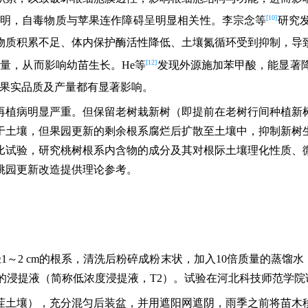
[10]
明，自毒物质与苹果连作障碍呈明显相关性。李宗念等
研究
物质积累不足、体内保护酶活性降低、土壤氮循环受到抑制，导
[12]
量，从而影响幼苗生长。He等
发现外源施加苯甲酸，能显著
果实品质及产量都有显著影响。
再植病明显严重。但保留老树栽新树（即提前在老树行间种植新
于土壤，但果园更新的剩余根系腐烂后扩散至土壤中，抑制新树
比试验，研究桃树根系内含物的成分及其对根际土壤理化性质、
桃园更新改造提供理论参考。
1～2 cm的根系，清洗后粉碎成粉末状，加入10倍质量的蒸馏水
倍的浸提液（简称低浓度浸提液，T2）。试验在河北科技师范学
土壤），充分混匀后装盆，并用遮阳网遮阴，雨季之前将苗木移