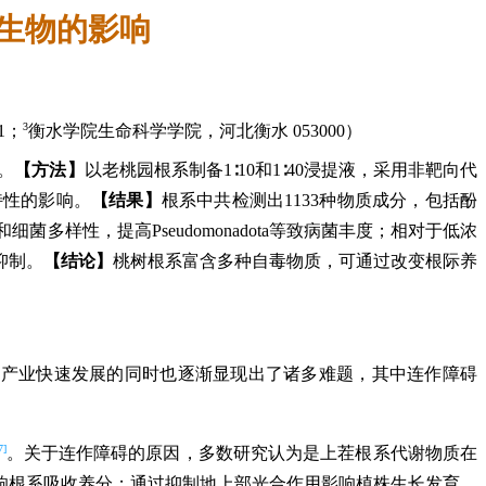
生物的影响
3
1；
衡水学院生命科学学院，河北衡水 053000）
。
【方法】
以老桃园根系制备1∶10和1∶40浸提液，采用非靶向代
特性的影响。
【结果】
根系中共检测出1133种物质成分，包括酚
样性，提高Pseudomonadota等致病菌丰度；相对于低浓
抑制。
【结论】
桃树根系富含多种自毒物质，可通过改变根际养
。
桃产业快速发展的同时也逐渐显现出了诸多难题，其中连作障碍
7]
。关于连作障碍的原因，多数研究认为是上茬根系代谢物质在
响根系吸收养分；通过抑制地上部光合作用影响植株生长发育，