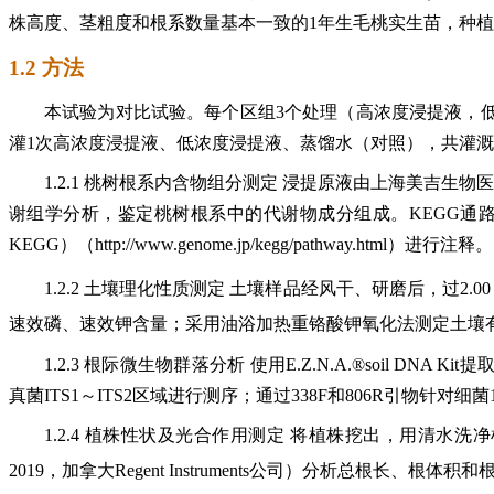
株高度、茎粗度和根系数量基本一致的1年生毛桃实生苗，种植于内径
1.2 方法
本试验为对比试验。每个区组3个处理（高浓度浸提液，低浓度
灌1次高浓度浸提液、低浓度浸提液、蒸馏水（对照），共灌溉4次
1.2.1 桃树根系内含物组分测定 浸提原液由上海美吉生物
谢组学分析，鉴定桃树根系中的代谢物成分组成。KEGG通路注释及富集分析
KEGG）（http://www.genome.jp/kegg/pathway.html）进行注释。
1.2.2 土壤理化性质测定 土壤样品经风干、研磨后，过2.
速效磷、速效钾含量；采用油浴加热重铬酸钾氧化法测定土壤
1.2.3 根际微生物群落分析 使用E.Z.N.A.®soil 
真菌ITS1～ITS2区域进行测序；通过338F和806R引物针
1.2.4 植株性状及光合作用测定 将植株挖出，用清水洗净根系后
2019，加拿大Regent Instruments公司）分析总根长