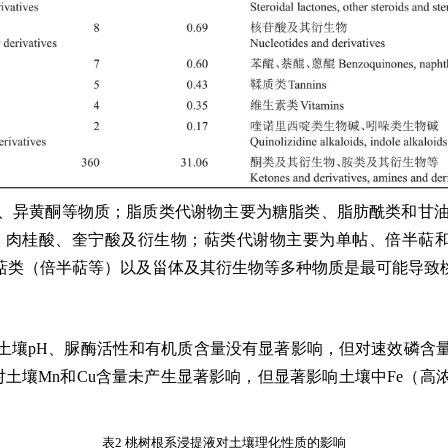
、异黄酮等物质；脂质类代谢物主要为糖脂类、脂肪酰类和甘
、肉桂酸、奎宁酸及衍生物；萜类代谢物主要为单帖、倍半萜和
萜类（倍半萜等）以及甾体及其衍生物等多种物质是最可能导致
提液对土壤pH、脲酶活性和有机质含量没有显著影响，但对速效
壤Mn和Cu含量未产生显著影响，但显著影响土壤中Fe（高浓度提
表2 桃树根系浸提液对土壤理化性质的影响