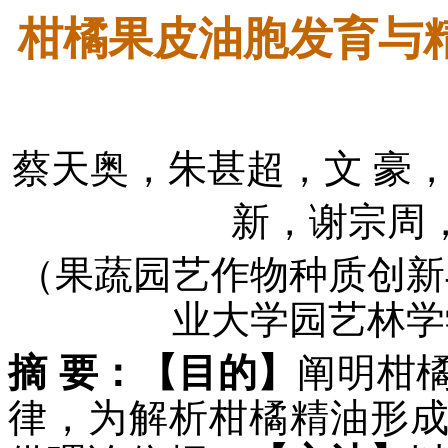
柑橘果皮油胞发育与
蔡天奥，朱甚超，文 豪
新，谢宗周
（果蔬园艺作物种质创新
业大学园艺林学学
摘 要：
【目的】
阐明柑
律，为解析柑橘精油形