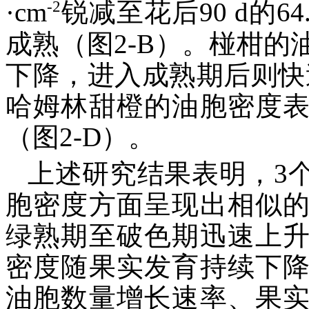
-2
·cm
锐减至花后90 d的64.
成熟（图2-B）。椪柑
下降，进入成熟期后则快
哈姆林甜橙的油胞密度
（图2-D）。
上述研究结果表明，3
胞密度方面呈现出相似
绿熟期至破色期迅速上
密度随果实发育持续下
油胞数量增长速率、果