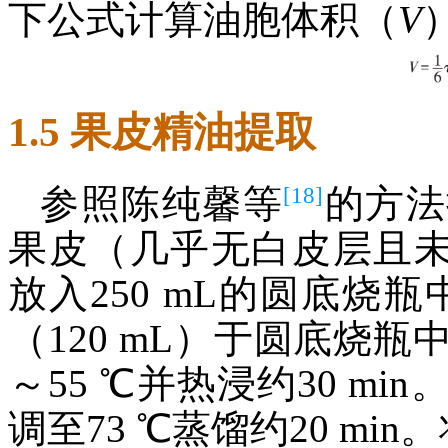
下公式计算油胞体积（
V
1.5 果皮精油提取
[18]
参照陈纯馨等
的方法
果皮（几乎无白皮层且未
放入250 mL的圆底烧
（120 mL）于圆底烧
～55 ℃并热浸约30 m
调至73 ℃蒸馏约20 mi