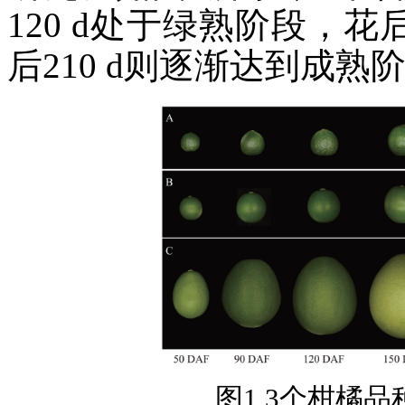
120 d处于绿熟阶段，花后
后210 d则逐渐达到成熟
图1 3个柑橘