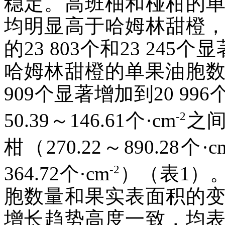
稳定。高班柚和椪柑的
均明显高于哈姆林甜橙
的23 803个和23 245个
哈姆林甜橙的单果油胞数
909个显著增加到20 9
-2
50.39～146.61个·cm
之
柑（270.22～890.28个·c
-2
364.72个·cm
）（表1）
胞数量和果实表面积的
增长趋势高度一致，均