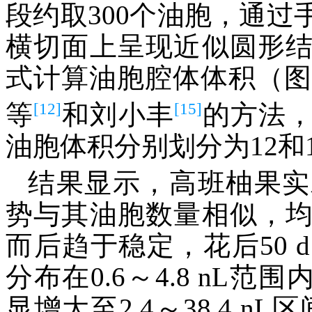
段约取300个油胞，通
横切面上呈现近似圆形
式计算油胞腔体体积（图
[12]
[15]
等
和刘小丰
的方法
油胞体积分别划分为12和
结果显示，高班柚果实
势与其油胞数量相似，
而后趋于稳定，花后50
分布在0.6～4.8 nL范
显增大至2.4～38.4 nL