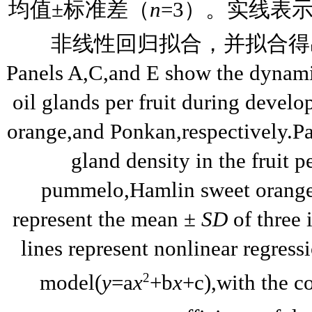
均值±标准差（
n
=3）。实线表
非线性回归拟合，并拟合得
Panels A,C,and E show the dynamic
oil glands per fruit during dev
orange,and Ponkan,respectively.Pa
gland density in the fruit
pummelo,Hamlin sweet orange,
represent the mean ±
SD
of three 
lines represent nonlinear regress
2
model(
y
=a
x
+b
x
+c),with the c