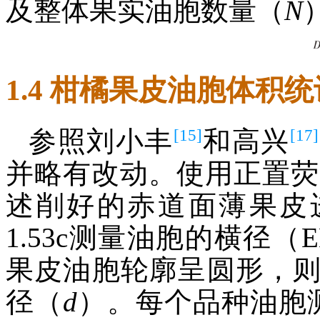
及整体果实油胞数量（
N
1.4 柑橘果皮油胞体积统
[15]
[17]
参照刘小丰
和高兴
并略有改动。使用正置荧光显
述削好的赤道面薄果皮进
1.53c测量油胞的横径
果皮油胞轮廓呈圆形，
径（
d
）。每个品种油胞测